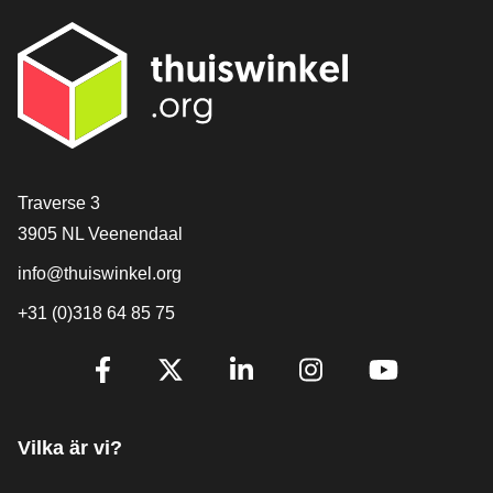
[_General:Contact]
Traverse 3
3905 NL Veenendaal
info@thuiswinkel.org
+31 (0)318 64 85 75
[_General:SocialMediaTitle]
Facebook
X
LinkedIn
Instagram
YouTube
Vilka är vi?