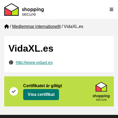
Me
Home
Medlemmar internationellt
VidaXL.es
VidaXL.es
Verifierade kontaktuppgifter
Website URL
http://www.vidaxl.es
Certifikat
Shopping Secure
Certifikatet är giltigt
Visa certifikat