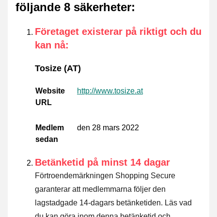
följande 8 säkerheter
:
Företaget existerar på riktigt och du
kan nå
:
Tosize (AT)
Website
http://www.tosize.at
URL
Medlem
den 28 mars 2022
sedan
Betänketid på minst 14 dagar
Förtroendemärkningen Shopping Secure
garanterar att medlemmarna följer den
lagstadgade 14-dagars betänketiden.
Läs vad
du kan göra inom denna betänketid och