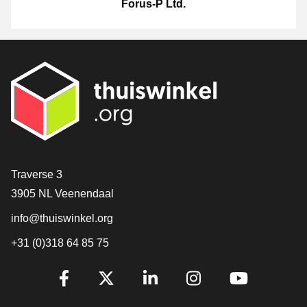
Forus-P Ltd.
[_General:Contact]
Traverse 3
3905 NL Veenendaal
info@thuiswinkel.org
+31 (0)318 64 85 75
[_General:SocialMediaTitle]
Facebook
X
LinkedIn
Instagram
YouTube