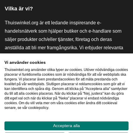
Vilka är vi?
Thuiswinkel.org är ett ledande inspirerande e-
handelsnätverk som hjälper butiker och e-handlare som
säljer produkter och/eller tjänster, företag och deras
anställda att bli mer framgångsrika. Vi erbjuder relevanta
och praktiska lösningar med olika förtroendemärkningar,
Vi använder cookies
Thuiswinkel-recensioner, rättsliga medel och rådgivning,
Thuiswinkel.org använder olika typer av cookies. Utöver nödvändiga cookies
stöd, marknadsundersökningar och vi har en egen
placerar vi funktionella cookies som är nödvändiga för att vår webbplats ska
fungera. Vi placerar även prestandacookies för att mäta prestanda och
utbildningsplattform, Thuiswinkel e-Academy.
kvalitet på vår webbplats. Slutligen placerar vi reklamcookies som gör att vi
kan identifiera och spåra dig. Genom att klicka på "Acceptera alla" samtycker
du till att alla cookies placeras. När du klickar på "Nej, justera" kan du göra
ditt eget val och när du klickar på "Neka" placerar vi endast nödvändiga
Navigera snabbt
cookies. Om du vill veta mer om våra cookies eller ändra ditt cookieval
senare, se vår cookiepolicy.
[_G
Acceptera alla