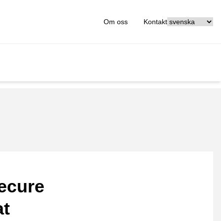
[_General:Langu
Om oss
Kontakt
ecure
at