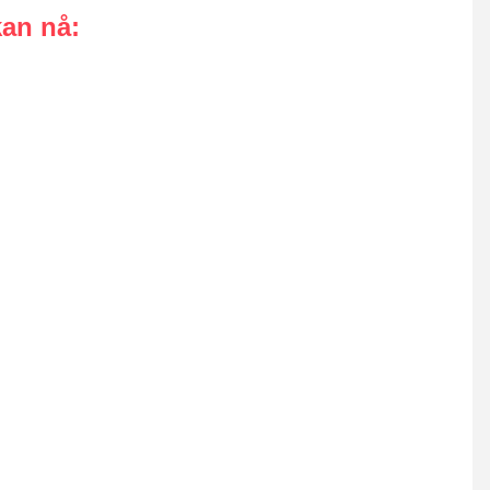
kan nå
: