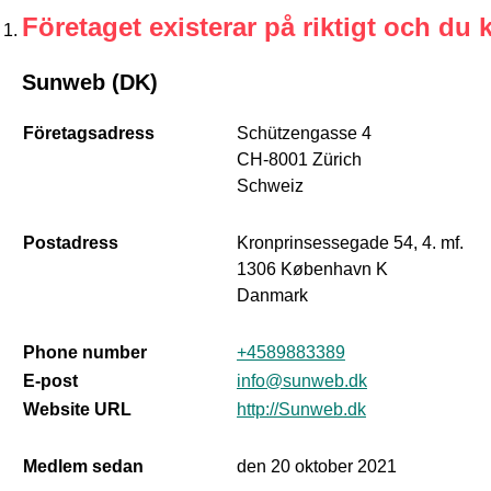
Företaget existerar på riktigt och du 
Sunweb (DK)
Företagsadress
Schützengasse 4
CH-8001 Zürich
Schweiz
Postadress
Kronprinsessegade 54, 4. mf.
1306 København K
Danmark
Phone number
+4589883389
E-post
info@sunweb.dk
Website URL
http://Sunweb.dk
Medlem sedan
den 20 oktober 2021