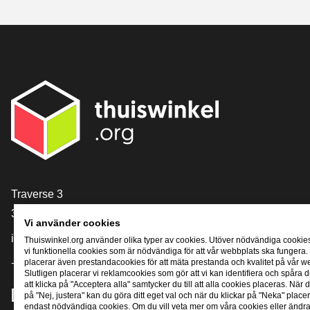
[_General:Contact]
Traverse 3
3905 NL Veenendaal
Vi använder cookies
info@thuiswinkel.org
Thuiswinkel.org använder olika typer av cookies. Utöver nödvändiga cookie
vi funktionella cookies som är nödvändiga för att vår webbplats ska fungera.
+31 (0)318 64 85 75
placerar även prestandacookies för att mäta prestanda och kvalitet på vår w
Slutligen placerar vi reklamcookies som gör att vi kan identifiera och spåra
att klicka på "Acceptera alla" samtycker du till att alla cookies placeras. När d
[_General:SocialMediaTitle]
på "Nej, justera" kan du göra ditt eget val och när du klickar på "Neka" placer
endast nödvändiga cookies. Om du vill veta mer om våra cookies eller ändra 