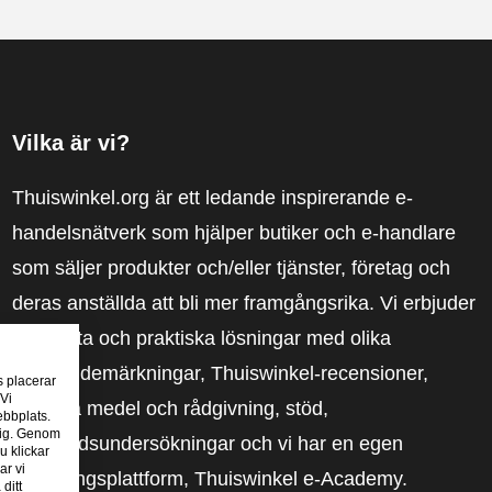
Vilka är vi?
Thuiswinkel.org är ett ledande inspirerande e-
handelsnätverk som hjälper butiker och e-handlare
som säljer produkter och/eller tjänster, företag och
deras anställda att bli mer framgångsrika. Vi erbjuder
relevanta och praktiska lösningar med olika
förtroendemärkningar, Thuiswinkel-recensioner,
s placerar
 Vi
rättsliga medel och rådgivning, stöd,
ebbplats.
 dig. Genom
marknadsundersökningar och vi har en egen
u klickar
ar vi
utbildningsplattform, Thuiswinkel e-Academy.
ditt