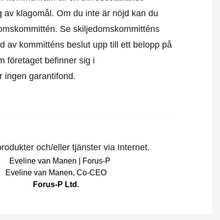
g av klagomål. Om du inte är nöjd kan du
edomskommittén.
Se skiljedomskommitténs
d av kommitténs beslut upp till ett belopp på
m företaget befinner sig i
är ingen garantifond.
odukter och/eller tjänster via Internet.
Eveline van Manen
,
Co-CEO
Forus-P Ltd.