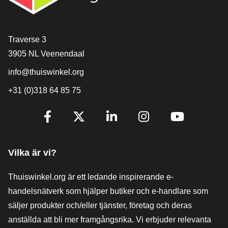
[_General:Contact]
Traverse 3
3905 NL Veenendaal
info@thuiswinkel.org
+31 (0)318 64 85 75
[_General:SocialMediaTitle]
Facebook
X
LinkedIn
Instagram
YouTube
Vilka är vi?
Thuiswinkel.org är ett ledande inspirerande e-
handelsnätverk som hjälper butiker och e-handlare som
säljer produkter och/eller tjänster, företag och deras
anställda att bli mer framgångsrika. Vi erbjuder relevanta