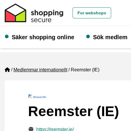
For webshops
Säker shopping online
Sök medlem
Home
Medlemmar internationellt
Reemster (IE)
Reemster (IE)
Verifierade kontaktuppgifter
Website URL
https://reemster.ie/