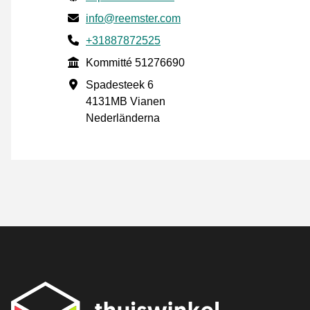
E-post
info@reemster.com
Phone number
+31887872525
Kommitté
Kommitté 51276690
Företagsadress
Spadesteek 6
4131MB Vianen
Nederländerna