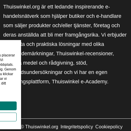
Thuiswinkel.org är ett ledande inspirerande e-
handelsnätverk som hjälper butiker och e-handlare
som säljer produkter och/eller tjänster, företag och
deras anställda att bli mer framgångsrika. Vi erbjuder
relevanta och praktiska lösningar med olika
förtroendemärkningar, Thuiswinkel-recensioner,
s placerar
 Vi
rättsliga medel och rådgivning, stöd,
ebbplats.
 dig. Genom
marknadsundersökningar och vi har en egen
u klickar
ar vi
utbildningsplattform, Thuiswinkel e-Academy.
ditt
2026
©
Thuiswinkel.org
Integritetspolicy
Cookiepolicy