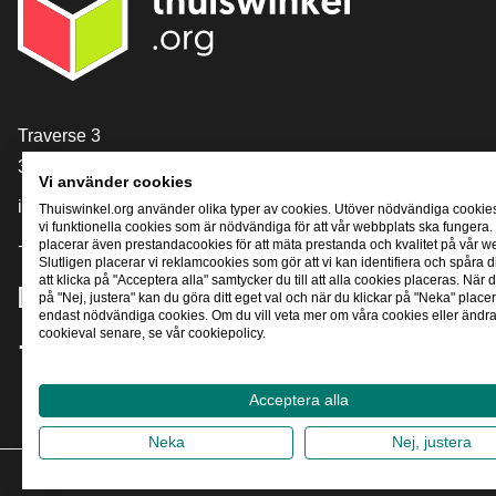
[_General:Contact]
Traverse 3
3905 NL Veenendaal
Vi använder cookies
info@thuiswinkel.org
Thuiswinkel.org använder olika typer av cookies. Utöver nödvändiga cookie
vi funktionella cookies som är nödvändiga för att vår webbplats ska fungera.
placerar även prestandacookies för att mäta prestanda och kvalitet på vår w
+31 (0)318 64 85 75
Slutligen placerar vi reklamcookies som gör att vi kan identifiera och spåra
att klicka på "Acceptera alla" samtycker du till att alla cookies placeras. När d
[_General:SocialMediaTitle]
på "Nej, justera" kan du göra ditt eget val och när du klickar på "Neka" placer
endast nödvändiga cookies. Om du vill veta mer om våra cookies eller ändra 
cookieval senare, se vår cookiepolicy.
Facebook
X
LinkedIn
Instagram
YouTube
Acceptera alla
Neka
Nej, justera