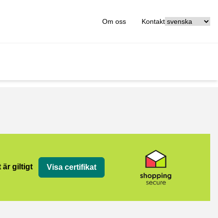
[_General:Langu
Om oss
Kontakt
 är giltigt
Visa certifikat