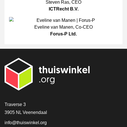
Steven Ras
,
CEO
ICTRecht B.V.
Eveline van Manen
,
Co-CEO
Forus-P Ltd.
[_General:Contact]
Traverse 3
3905 NL Veenendaal
info@thuiswinkel.org