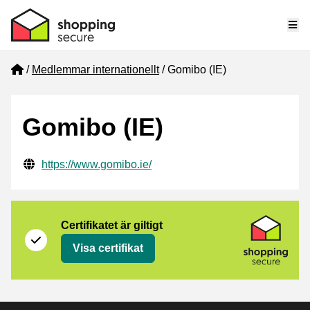
Me
Home
Medlemmar internationellt
Gomibo (IE)
Gomibo (IE)
Verifierade kontaktuppgifter
Website URL
https://www.gomibo.ie/
Certifikat
Shopping Secure
Certifikatet är giltigt
Visa certifikat