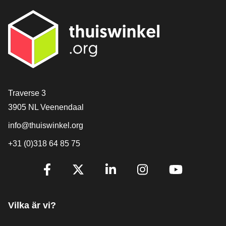
[_General:Contact]
Traverse 3
3905 NL Veenendaal
info@thuiswinkel.org
+31 (0)318 64 85 75
[_General:SocialMediaTitle]
Facebook
X
LinkedIn
Instagram
YouTube
Vilka är vi?