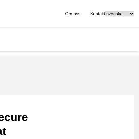
[_General:Langu
Om oss
Kontakt
ecure
at