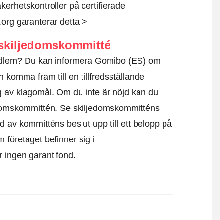
kerhetskontroller på certifierade
.org garanterar detta >
skiljedomskommitté
medlem? Du kan informera Gomibo (ES) om
 komma fram till en tillfredsställande
g av klagomål. Om du inte är nöjd kan du
edomskommittén.
Se skiljedomskommitténs
d av kommitténs beslut upp till ett belopp på
m företaget befinner sig i
är ingen garantifond.