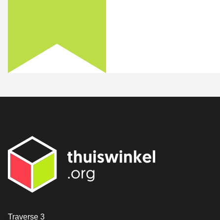
[_General:Contact]
Traverse 3