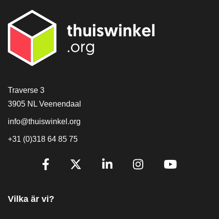
[_General:Contact]
Traverse 3
3905 NL Veenendaal
info@thuiswinkel.org
+31 (0)318 64 85 75
[_General:SocialMediaTitle]
Facebook
X
LinkedIn
Instagram
YouTube
Vilka är vi?