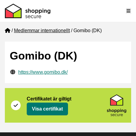
Me
Home
Medlemmar internationellt
Gomibo (DK)
Gomibo (DK)
Verifierade kontaktuppgifter
Website URL
https://www.gomibo.dk/
Certifikat
Shopping Secure
Certifikatet är giltigt
Visa certifikat