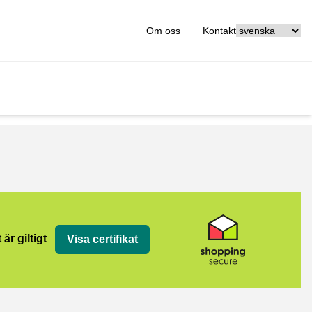
[_General:Langu
Om oss
Kontakt
 är giltigt
Visa certifikat