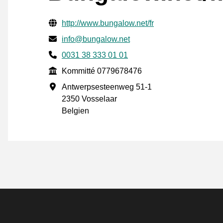
Verifierade kontaktuppgifter
Website URL
http://www.bungalow.net/fr
E-post
info@bungalow.net
Phone number
0031 38 333 01 01
Kommitté
Kommitté 0779678476
Företagsadress
Antwerpsesteenweg 51-1
2350 Vosselaar
Belgien