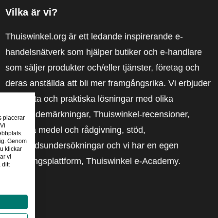
Vilka är vi?
Thuiswinkel.org är ett ledande inspirerande e-
handelsnätverk som hjälper butiker och e-handlare
som säljer produkter och/eller tjänster, företag och
deras anställda att bli mer framgångsrika. Vi erbjuder
relevanta och praktiska lösningar med olika
förtroendemärkningar, Thuiswinkel-recensioner,
s placerar
 Vi
rättsliga medel och rådgivning, stöd,
ebbplats.
 dig. Genom
marknadsundersökningar och vi har en egen
u klickar
ar vi
utbildningsplattform, Thuiswinkel e-Academy.
ditt