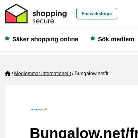
For webshops
Säker shopping online
Sök medlem
Home
Medlemmar internationellt
Bungalow.net/fr
Bungalow.net/f