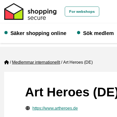
For webshops
Säker shopping online
Sök medlem
Home
Medlemmar internationellt
Art Heroes (DE)
Art Heroes (DE
Verifierade kontaktuppgifter
Website URL
https://www.artheroes.de