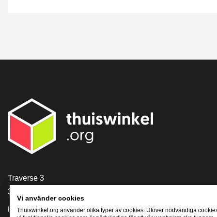
[_General:Contact]
Traverse 3
3905 NL Veenendaal
Vi använder cookies
info@thuiswinkel.org
Thuiswinkel.org använder olika typer av cookies. Utöver nödvändiga cookie