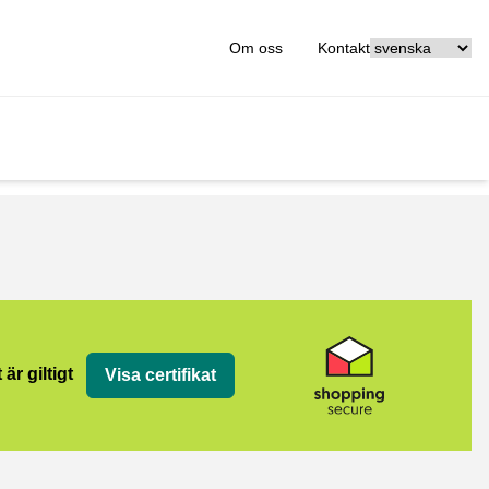
[_General:Langu
Om oss
Kontakt
 är giltigt
Visa certifikat