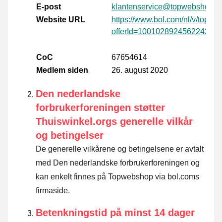
E-post
klantenservice@topwebshop.nl
Website URL
https://www.bol.com/nl/v/topw
offerId=1001028924562243
CoC
67654614
Medlem siden
26. august 2020
Den nederlandske
forbrukerforeningen støtter
Thuiswinkel.orgs generelle vilkår
og betingelser
De generelle vilkårene og betingelsene er avtalt
med Den nederlandske forbrukerforeningen og
kan enkelt finnes på Topwebshop via bol.coms
firmaside.
Betenkningstid på minst 14 dager