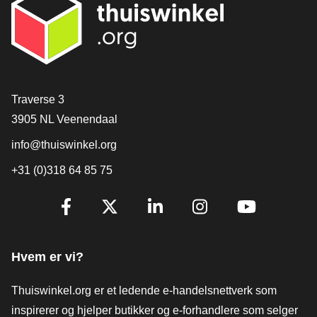
[_General:Contact]
Traverse 3
3905 NL Veenendaal
info@thuiswinkel.org
+31 (0)318 64 85 75
[_General:SocialMediaTitle]
Facebook
X
LinkedIn
Instagram
YouTube
Hvem er vi?
Thuiswinkel.org er et ledende e-handelsnettverk som
inspirerer og hjelper butikker og e-forhandlere som selger