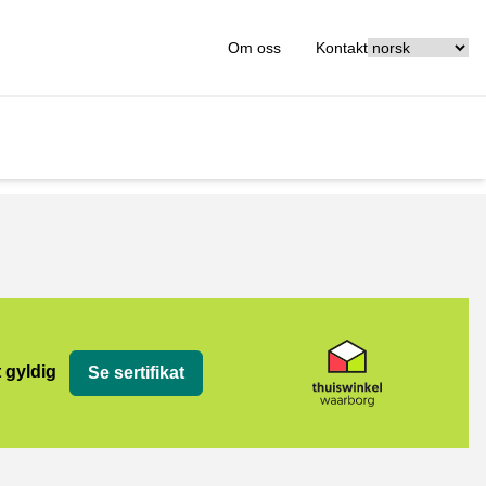
[_General:Langu
Om oss
Kontakt
t gyldig
Se sertifikat