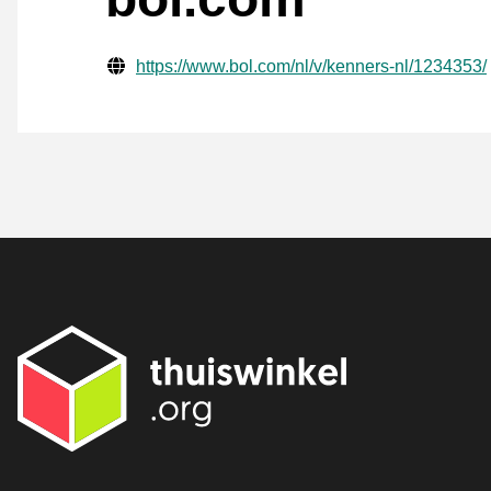
Verifisert kontaktinformasjon
Website URL
https://www.bol.com/nl/v/kenners-nl/1234353/