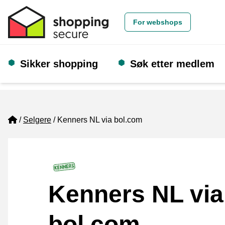
For webshops
Sikker shopping
Søk etter medlem
Home
Selgere
Kenners NL via bol.com
Kenners NL via
bol.com