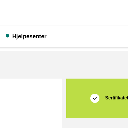
Hjelpesenter
Sertifikat
Seller on platform
Sertifikate