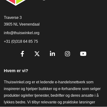
[_General:Contact]
Traverse 3
3905 NL Veenendaal
info@thuiswinkel.org
+31 (0)318 64 85 75
[_General:SocialMediaTitle]
Facebook
X
LinkedIn
Instagram
YouTube
Hvem er vi?
Thuiswinkel.org er et ledende e-handelsnettverk som
inspirerer og hjelper butikker og e-forhandlere som selger
produkter og/eller tjenester, bedrifter og deres ansatte i å
lykkes bedre. Vi tilbyr relevante og praktiske løsninger