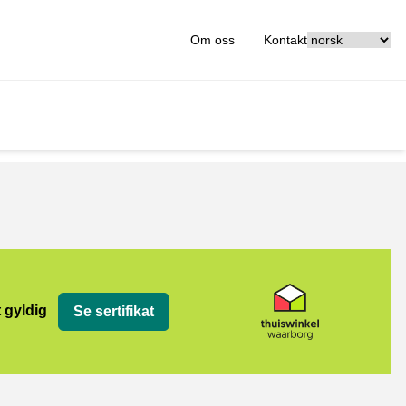
[_General:Langu
Om oss
Kontakt
org
t gyldig
Se sertifikat