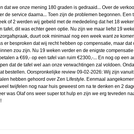
 dat we onze mening 180 graden is gedraaid... Over de verko
over de service daarna... Toen zijn de problemen begonnen. Een 
week of 2 werden wij gebeld met de mededeling dat het 18 weke
afel, dit was echter geen optie. Nu zijn we maar liefst 19 weke
 bezorgafspraak, duurt ook minimaal nog een week want ze kome
 was er besproken dat wij recht hebben op compensatie, maar dat
innen zou zijn. Nu 19 weken verder en de enigste compensatie
talen a €69,- op een tafel van ruim €2300,-... En nog op een a
pen dat de tafel wel aan onze verwachtingen zal voldoen. Onda
at bestellen. Oorspronkelijke review 09-02-2026: Wij zijn vanui
alen hebben gehoord over Zen Lifestyle. Eenmaal aangekomen
veel twijfelen nog naar huis geweest om na te denken en 2 dagen
r was Olaf ons weer super tot hulp en zijn we erg tevreden na
!