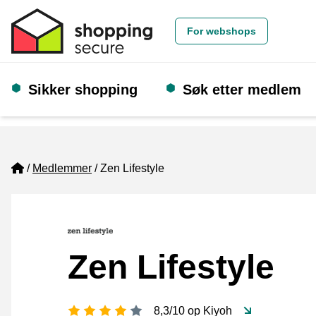
For webshops
Sikker shopping
Søk etter medlem
Home
Medlemmer
Zen Lifestyle
Zen Lifestyle
[_General:NumberOfStarsPluralFo
8,3/10 op Kiyoh