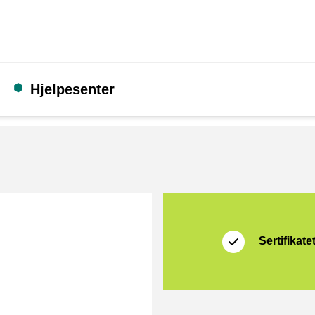
Hjelpesenter
Sertifikat
Thuiswinkel Waarb
Sertifikate
rmat]