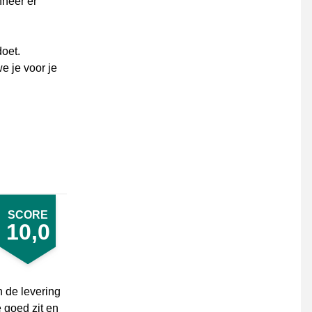
nneer er
doet.
e je voor je
SCORE
10,0
n de levering
e goed zit en