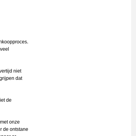
aankoopproces.
oveel
rtijd niet
rijpen dat
iet de
t met onze
r de ontstane