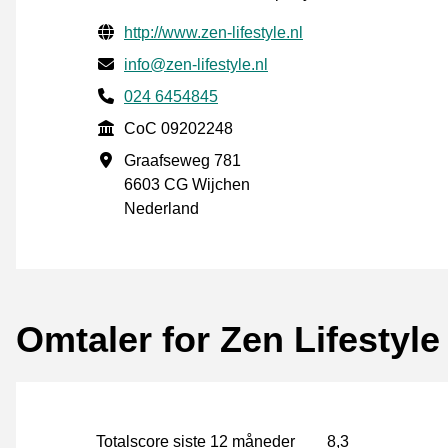
Verifisert kontaktinformasjon
Website URL
http://www.zen-lifestyle.nl
E-post
info@zen-lifestyle.nl
Phone number
024 6454845
CoC
CoC 09202248
Forretningsadresse
Graafseweg 781
6603 CG Wijchen
Nederland
Omtaler for Zen Lifestyle
Totalscore siste 12 måneder
8,3