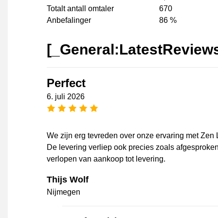
Totalt antall omtaler
670
Anbefalinger
86 %
[_General:LatestReview
Perfect
6. juli 2026
[_General:NumberOfStarsPluralFo
We zijn erg tevreden over onze ervaring met Zen 
De levering verliep ook precies zoals afgesproken
verlopen van aankoop tot levering.
Thijs Wolf
Nijmegen