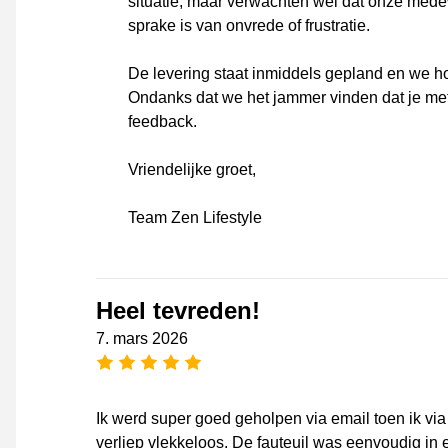
situatie, maar verwachten wel dat onze med
sprake is van onvrede of frustratie.
De levering staat inmiddels gepland en we hop
Ondanks dat we het jammer vinden dat je met e
feedback.
Vriendelijke groet,
Team Zen Lifestyle
Heel tevreden!
7. mars 2026
[_General:NumberOfStarsPluralFo
Ik werd super goed geholpen via email toen ik via
verliep vlekkeloos. De fauteuil was eenvoudig in elk