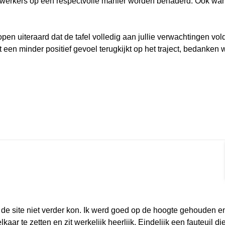
ewerkers op een respectvolle manier worden benaderd. Ook wa
en uiteraard dat de tafel volledig aan jullie verwachtingen vol
en minder positief gevoel terugkijkt op het traject, bedanken w
rmat]
 de site niet verder kon. Ik werd goed op de hoogte gehouden e
aar te zetten en zit werkelijk heerlijk. Eindelijk een fauteuil di