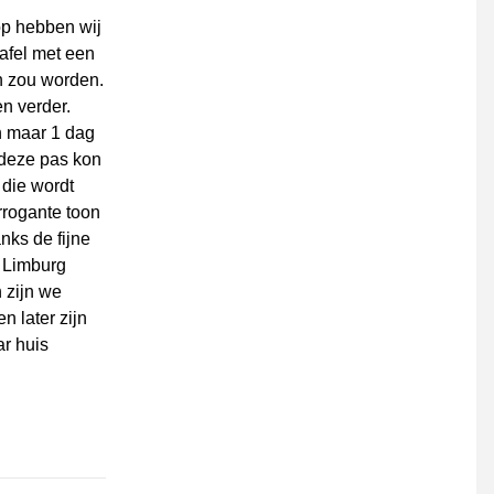
op hebben wij
tafel met een
n zou worden.
n verder.
n maar 1 dag
 deze pas kon
 die wordt
rrogante toon
nks de fijne
t Limburg
 zijn we
 later zijn
ar huis