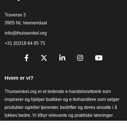
[_General:Contact]
Traverse 3
3905 NL Veenendaal
info@thuiswinkel.org
+31 (0)318 64 85 75
[_General:SocialMediaTitle]
Facebook
X
LinkedIn
Instagram
YouTube
Hvem er vi?
Thuiswinkel.org er et ledende e-handelsnettverk som
inspirerer og hjelper butikker og e-forhandlere som selger
produkter og/eller tjenester, bedrifter og deres ansatte i å
lykkes bedre. Vi tilbyr relevante og praktiske løsninger
med ulike tillitsmerker, Thuiswinkel-anmeldelser, juridiske