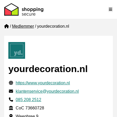
Me
Home
Medlemmer
yourdecoration.nl
yourdecoration.nl
Verifisert kontaktinformasjon
Website URL
https://www.yourdecoration.nl
E-post
klantenservice@yourdecoration.nl
Phone number
085 208 2512
CoC
CoC 73660728
Forretningsadresse
Weegbree 9