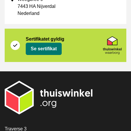
7443 HA Nijverdal
Nederland
Sertifikat
Thuiswinkel Waarborg
Sertifikatet gyldig
Se sertifikat
[_General:Contact]
Traverse 3