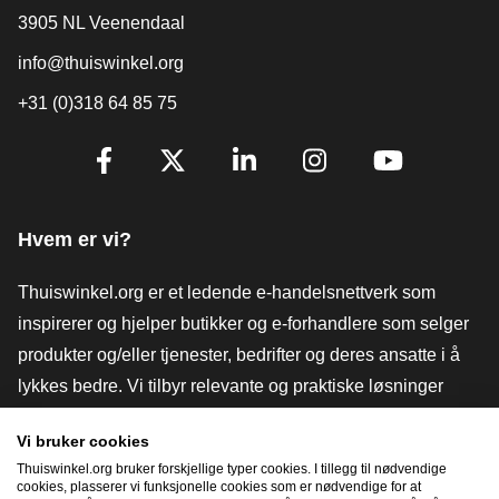
3905 NL Veenendaal
info@thuiswinkel.org
+31 (0)318 64 85 75
[_General:SocialMediaTitle]
Facebook
X
LinkedIn
Instagram
YouTube
Hvem er vi?
Thuiswinkel.org er et ledende e-handelsnettverk som
inspirerer og hjelper butikker og e-forhandlere som selger
produkter og/eller tjenester, bedrifter og deres ansatte i å
lykkes bedre. Vi tilbyr relevante og praktiske løsninger
med ulike tillitsmerker, Thuiswinkel-anmeldelser, juridiske
Vi bruker cookies
verktøy og råd, advokatvirksomhet, markedsundersøkelser,
Thuiswinkel.org bruker forskjellige typer cookies. I tillegg til nødvendige
og har vår egen utdanningsplattform, Thuiswinkel e-
cookies, plasserer vi funksjonelle cookies som er nødvendige for at