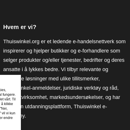
Hvem er vi?
Thuiswinkel.org er et ledende e-handelsnettverk som
inspirerer og hjelper butikker og e-forhandlere som
selger produkter og/eller tjenester, bedrifter og deres
ansatte i å lykkes bedre. Vi tilbyr relevante og
praktiske løsninger med ulike tillitsmerker,
Thuiswinkel-anmeldelser, juridiske verktøy og råd,
kies,
al fungere.
advokatvirksomhet, markedsundersøkelser, og har
t vårt. Til
 å klikke
vår egen utdanningsplattform, Thuiswinkel e-
"Nei,
 vil vi kun
Academy.
er endre