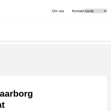
[_General:Langu
Om oss
Kontakt
aarborg
at