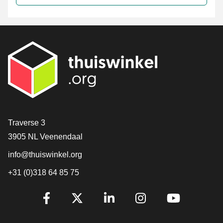
[_General:Contact]
Traverse 3
3905 NL Veenendaal
info@thuiswinkel.org
+31 (0)318 64 85 75
[_General:SocialMediaTitle]
Facebook
X
LinkedIn
Instagram
YouTube