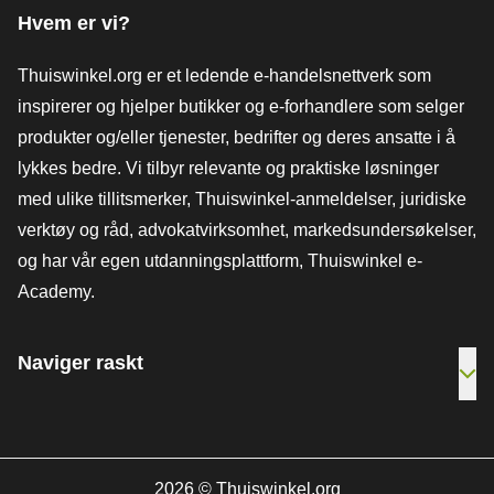
Hvem er vi?
Thuiswinkel.org er et ledende e-handelsnettverk som
inspirerer og hjelper butikker og e-forhandlere som selger
produkter og/eller tjenester, bedrifter og deres ansatte i å
lykkes bedre. Vi tilbyr relevante og praktiske løsninger
med ulike tillitsmerker, Thuiswinkel-anmeldelser, juridiske
verktøy og råd, advokatvirksomhet, markedsundersøkelser,
og har vår egen utdanningsplattform, Thuiswinkel e-
Academy.
Naviger raskt
[_G
2026
©
Thuiswinkel.org