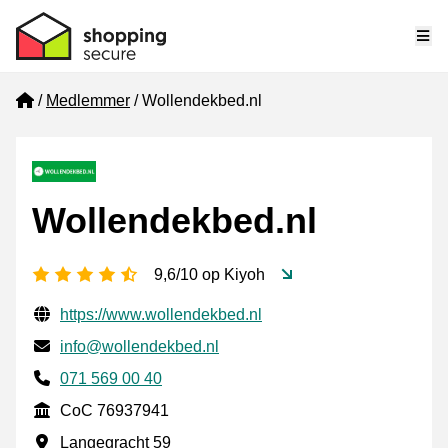
Me
Home
Medlemmer
Wollendekbed.nl
Wollendekbed.nl
[_General:NumberOfStarsPluralFormat]
9,6/10 op Kiyoh
Verifisert kontaktinformasjon
Website URL
https://www.wollendekbed.nl
E-post
info@wollendekbed.nl
Phone number
071 569 00 40
CoC
CoC 76937941
Forretningsadresse
Langegracht 59