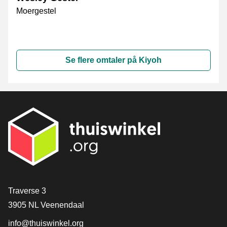
Moergestel
Se flere omtaler på Kiyoh
[_General:Contact]
Traverse 3
3905 NL Veenendaal
info@thuiswinkel.org