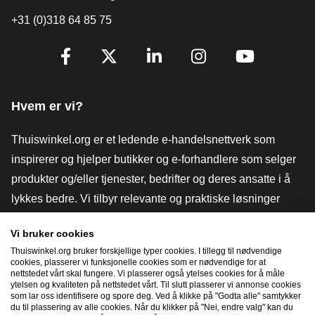
+31 (0)318 64 85 75
[_General:SocialMediaTitle]
Facebook
X
LinkedIn
Instagram
YouTube
Hvem er vi?
Thuiswinkel.org er et ledende e-handelsnettverk som
inspirerer og hjelper butikker og e-forhandlere som selger
produkter og/eller tjenester, bedrifter og deres ansatte i å
lykkes bedre. Vi tilbyr relevante og praktiske løsninger
med ulike tillitsmerker, Thuiswinkel-anmeldelser, juridiske
Vi bruker cookies
verktøy og råd, advokatvirksomhet, markedsundersøkelser,
Thuiswinkel.org bruker forskjellige typer cookies. I tillegg til nødvendige
og har vår egen utdanningsplattform, Thuiswinkel e-
cookies, plasserer vi funksjonelle cookies som er nødvendige for at
nettstedet vårt skal fungere. Vi plasserer også ytelses cookies for å måle
Academy.
ytelsen og kvaliteten på nettstedet vårt. Til slutt plasserer vi annonse cookies
som lar oss identifisere og spore deg. Ved å klikke på "Godta alle" samtykker
du til plassering av alle cookies. Når du klikker på "Nei, endre valg" kan du