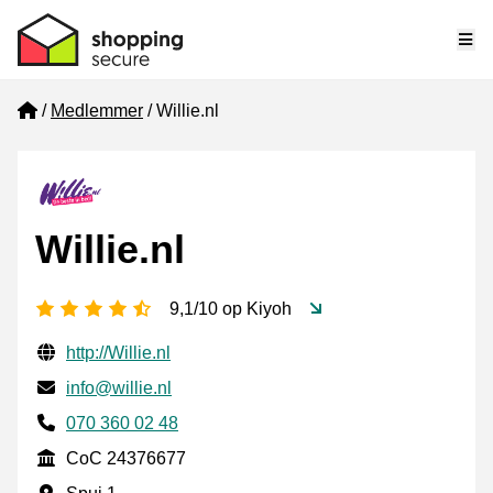
Me
Home
Medlemmer
Willie.nl
Willie.nl
[_General:NumberOfStarsPluralFormat]
9,1/10 op Kiyoh
Verifisert kontaktinformasjon
Website URL
http://Willie.nl
E-post
info@willie.nl
Phone number
070 360 02 48
CoC
CoC 24376677
Forretningsadresse