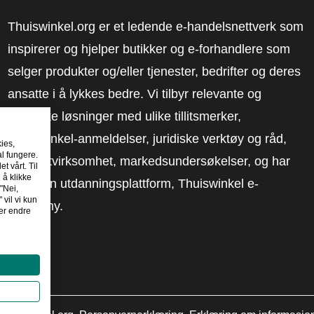
Thuiswinkel.org er et ledende e-handelsnettverk som
inspirerer og hjelper butikker og e-forhandlere som
selger produkter og/eller tjenester, bedrifter og deres
ansatte i å lykkes bedre. Vi tilbyr relevante og
praktiske løsninger med ulike tillitsmerker,
Thuiswinkel-anmeldelser, juridiske verktøy og råd,
kies,
al fungere.
advokatvirksomhet, markedsundersøkelser, og har
t vårt. Til
 å klikke
vår egen utdanningsplattform, Thuiswinkel e-
"Nei,
 vil vi kun
Academy.
er endre