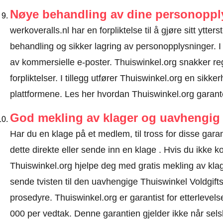
Nøye behandling av dine personoppl
werkoveralls.nl har en forpliktelse til å gjøre sitt ytters
behandling og sikker lagring av personopplysninger. I
av kommersielle e-poster. Thuiswinkel.org snakker r
forpliktelser. I tillegg utfører Thuiswinkel.org en sikke
plattformene.
Les her hvordan Thuiswinkel.org garant
God mekling av klager og uavhengig 
Har du en klage på et medlem, til tross for disse gar
dette direkte eller
sende inn en klage
. Hvis du ikke ko
Thuiswinkel.org hjelpe deg med gratis mekling av klage
sende tvisten til den uavhengige Thuiswinkel Voldgift
prosedyre.
Thuiswinkel.org er garantist for etterlevels
000 per vedtak. Denne garantien gjelder ikke når selsk