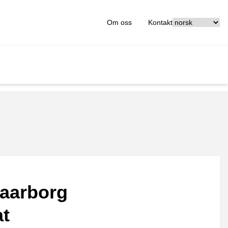
[_General:Langu
Om oss
Kontakt
aarborg
at