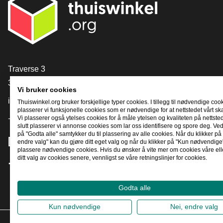
[_General:Contact]
Traverse 3
3905 NL Veenendaal
Vi bruker cookies
info@thuiswinkel.org
Thuiswinkel.org bruker forskjellige typer cookies. I tillegg til nødvendige coo
plasserer vi funksjonelle cookies som er nødvendige for at nettstedet vårt sk
+31 (0)318 64 85 75
Vi plasserer også ytelses cookies for å måle ytelsen og kvaliteten på nettstede
slutt plasserer vi annonse cookies som lar oss identifisere og spore deg. Ved
på "Godta alle" samtykker du til plassering av alle cookies. Når du klikker på 
[_General:SocialMediaTitle]
endre valg" kan du gjøre ditt eget valg og når du klikker på "Kun nødvendige"
plassere nødvendige cookies. Hvis du ønsker å vite mer om cookies våre ell
ditt valg av cookies senere, vennligst se våre retningslinjer for cookies.
Facebook
X
LinkedIn
Instagram
YouTube
Godta alle
Kun nødvendige
Nei, endre valg