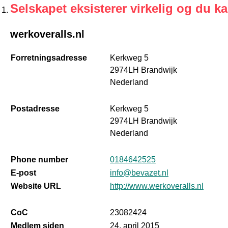
Selskapet eksisterer virkelig og du k
werkoveralls.nl
Forretningsadresse
Kerkweg 5
2974LH Brandwijk
Nederland
Postadresse
Kerkweg 5
2974LH Brandwijk
Nederland
Phone number
0184642525
E-post
info@bevazet.nl
Website URL
http://www.werkoveralls.nl
CoC
23082424
Medlem siden
24. april 2015