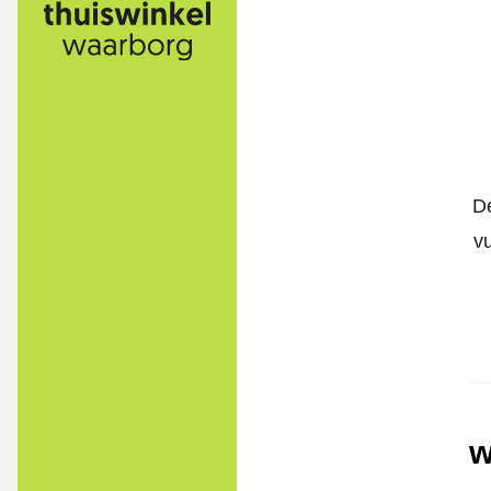
De
v
w