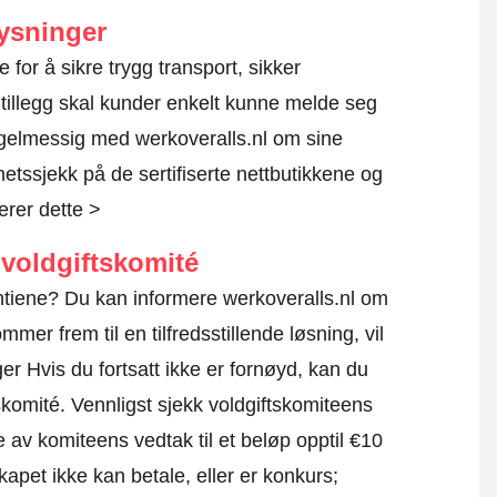
ysninger
te for å sikre trygg transport, sikker
 tillegg skal kunder enkelt kunne melde seg
egelmessig med werkoveralls.nl om sine
rhetssjekk på de sertifiserte nettbutikkene og
erer dette >
voldgiftskomité
antiene? Du kan informere werkoveralls.nl om
mmer frem til en tilfredsstillende løsning, vil
r Hvis du fortsatt ikke er fornøyd, kan du
skomité.
Vennligst sjekk voldgiftskomiteens
e av komiteens vedtak til et beløp opptil €10
apet ikke kan betale, eller er konkurs;