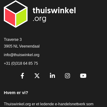
[_General:Contact]
Traverse 3
3905 NL Veenendaal
info@thuiswinkel.org
+31 (0)318 64 85 75
[_General:SocialMediaTitle]
Facebook
X
LinkedIn
Instagram
YouTube
Hvem er vi?
Thuiswinkel.org er et ledende e-handelsnettverk som