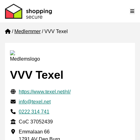
Me
Home
Medlemmer
VVV Texel
VVV Texel
Verifisert kontaktinformasjon
Website URL
https://www.texel.net/nl/
E-post
info@texel.net
Phone number
0222 314 741
CoC
CoC 37052439
Forretningsadresse
Emmalaan 66
1791 AV Den Burg