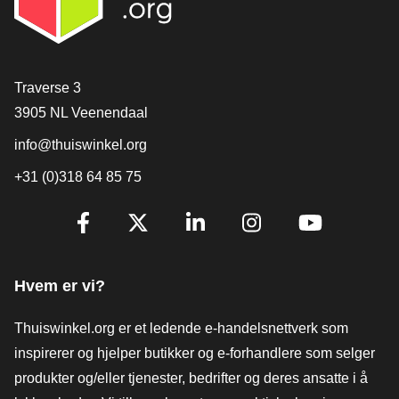
[_General:Contact]
Traverse 3
3905 NL Veenendaal
info@thuiswinkel.org
+31 (0)318 64 85 75
[_General:SocialMediaTitle]
Facebook
X
LinkedIn
Instagram
YouTube
Hvem er vi?
Thuiswinkel.org er et ledende e-handelsnettverk som
inspirerer og hjelper butikker og e-forhandlere som selger
produkter og/eller tjenester, bedrifter og deres ansatte i å