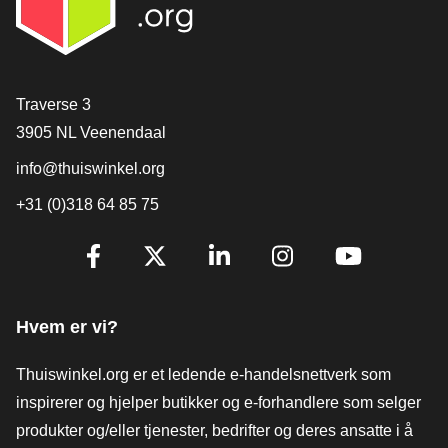
[_General:Contact]
Traverse 3
3905 NL Veenendaal
info@thuiswinkel.org
+31 (0)318 64 85 75
[_General:SocialMediaTitle]
Facebook
X
LinkedIn
Instagram
YouTube
Hvem er vi?
Thuiswinkel.org er et ledende e-handelsnettverk som
inspirerer og hjelper butikker og e-forhandlere som selger
produkter og/eller tjenester, bedrifter og deres ansatte i å