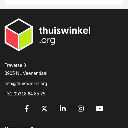
[_General:Contact]
Traverse 3
3905 NL Veenendaal
info@thuiswinkel.org
+31 (0)318 64 85 75
[_General:SocialMediaTitle]
Facebook
X
LinkedIn
Instagram
YouTube