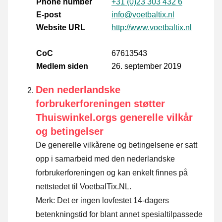
Phone number
+31 (0)23 303 432 6
E-post
info@voetbaltix.nl
Website URL
http://www.voetbaltix.nl
CoC
67613543
Medlem siden
26. september 2019
Den nederlandske
forbrukerforeningen støtter
Thuiswinkel.orgs generelle vilkår
og betingelser
De generelle vilkårene og betingelsene er satt
opp i samarbeid med den nederlandske
forbrukerforeningen og kan enkelt finnes på
nettstedet til VoetbalTix.NL.
Merk: Det er ingen lovfestet 14-dagers
betenkningstid for blant annet spesialtilpassede