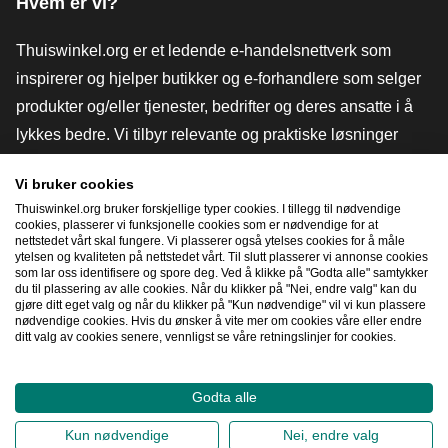
Hvem er vi?
Thuiswinkel.org er et ledende e-handelsnettverk som
inspirerer og hjelper butikker og e-forhandlere som selger
produkter og/eller tjenester, bedrifter og deres ansatte i å
lykkes bedre. Vi tilbyr relevante og praktiske løsninger
med ulike tillitsmerker, Thuiswinkel-anmeldelser, juridiske
Vi bruker cookies
verktøy og råd, advokatvirksomhet, markedsundersøkelser,
Thuiswinkel.org bruker forskjellige typer cookies. I tillegg til nødvendige
og har vår egen utdanningsplattform, Thuiswinkel e-
cookies, plasserer vi funksjonelle cookies som er nødvendige for at
nettstedet vårt skal fungere. Vi plasserer også ytelses cookies for å måle
Academy.
ytelsen og kvaliteten på nettstedet vårt. Til slutt plasserer vi annonse cookies
som lar oss identifisere og spore deg. Ved å klikke på "Godta alle" samtykker
du til plassering av alle cookies. Når du klikker på "Nei, endre valg" kan du
gjøre ditt eget valg og når du klikker på "Kun nødvendige" vil vi kun plassere
Naviger raskt
nødvendige cookies. Hvis du ønsker å vite mer om cookies våre eller endre
ditt valg av cookies senere, vennligst se våre retningslinjer for cookies.
[_G
Godta alle
2026
©
Thuiswinkel.org
Kun nødvendige
Nei, endre valg