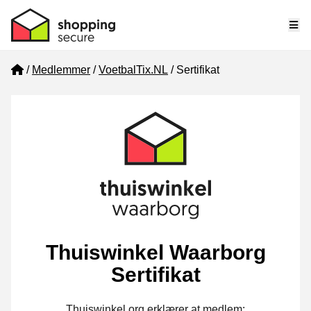
Me
Home
Medlemmer
VoetbalTix.NL
Sertifikat
Thuiswinkel Waarborg
Sertifikat
Thuiswinkel.org erklærer at medlem: