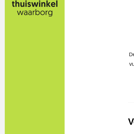
De
v
V