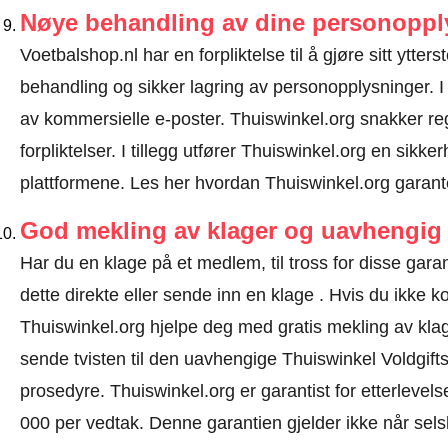
Nøye behandling av dine personoppl
Voetbalshop.nl har en forpliktelse til å gjøre sitt ytters
behandling og sikker lagring av personopplysninger. I
av kommersielle e-poster. Thuiswinkel.org snakker r
forpliktelser. I tillegg utfører Thuiswinkel.org en sikke
plattformene.
Les her hvordan Thuiswinkel.org garant
God mekling av klager og uavhengig 
Har du en klage på et medlem, til tross for disse ga
dette direkte eller
sende inn en klage
. Hvis du ikke ko
Thuiswinkel.org hjelpe deg med gratis mekling av klage
sende tvisten til den uavhengige Thuiswinkel Voldgift
prosedyre.
Thuiswinkel.org er garantist for etterlevels
000 per vedtak. Denne garantien gjelder ikke når selsk