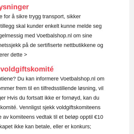
ysninger
te for å sikre trygg transport, sikker
 tillegg skal kunder enkelt kunne melde seg
egelmessig med Voetbalshop.nl om sine
rhetssjekk på de sertifiserte nettbutikkene og
erer dette >
voldgiftskomité
rantiene? Du kan informere Voetbalshop.nl om
mmer frem til en tilfredsstillende løsning, vil
r Hvis du fortsatt ikke er fornøyd, kan du
skomité.
Vennligst sjekk voldgiftskomiteens
e av komiteens vedtak til et beløp opptil €10
apet ikke kan betale, eller er konkurs;