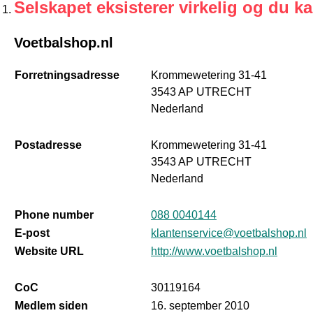
Selskapet eksisterer virkelig og du k
Voetbalshop.nl
Forretningsadresse
Krommewetering 31-41
3543 AP UTRECHT
Nederland
Postadresse
Krommewetering 31-41
3543 AP UTRECHT
Nederland
Phone number
088 0040144
E-post
klantenservice@voetbalshop.nl
Website URL
http://www.voetbalshop.nl
CoC
30119164
Medlem siden
16. september 2010