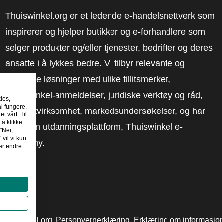
Thuiswinkel.org er et ledende e-handelsnettverk som
inspirerer og hjelper butikker og e-forhandlere som
selger produkter og/eller tjenester, bedrifter og deres
ansatte i å lykkes bedre. Vi tilbyr relevante og
praktiske løsninger med ulike tillitsmerker,
Thuiswinkel-anmeldelser, juridiske verktøy og råd,
kies,
al fungere.
advokatvirksomhet, markedsundersøkelser, og har
t vårt. Til
 å klikke
vår egen utdanningsplattform, Thuiswinkel e-
"Nei,
 vil vi kun
Academy.
er endre
huiswinkel.org
Personvernerklæring
Erklæring om informasjo