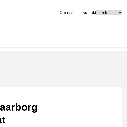
[_General:Langu
Om oss
Kontakt
aarborg
at