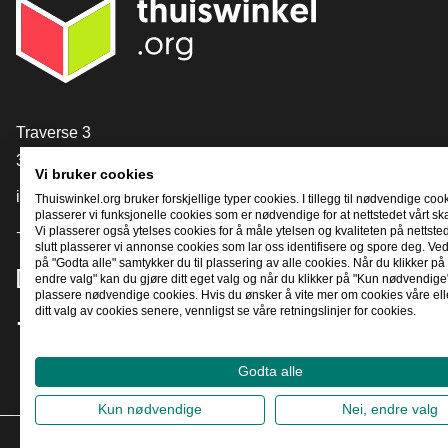
[_General:Contact]
Traverse 3
3905 NL Veenendaal
Vi bruker cookies
info@thuiswinkel.org
Thuiswinkel.org bruker forskjellige typer cookies. I tillegg til nødvendige coo
plasserer vi funksjonelle cookies som er nødvendige for at nettstedet vårt sk
+31 (0)318 64 85 75
Vi plasserer også ytelses cookies for å måle ytelsen og kvaliteten på nettstede
slutt plasserer vi annonse cookies som lar oss identifisere og spore deg. Ved
på "Godta alle" samtykker du til plassering av alle cookies. Når du klikker på 
[_General:SocialMediaTitle]
endre valg" kan du gjøre ditt eget valg og når du klikker på "Kun nødvendige"
plassere nødvendige cookies. Hvis du ønsker å vite mer om cookies våre ell
ditt valg av cookies senere, vennligst se våre retningslinjer for cookies.
Facebook
X
LinkedIn
Instagram
YouTube
Godta alle
Kun nødvendige
Nei, endre valg
2026
©
T