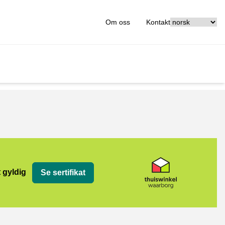
[_General:Langu
Om oss
Kontakt
org
t gyldig
Se sertifikat