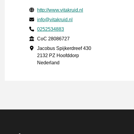
Verifisert kontaktinformasjon
Website URL
http://www.vitakruid.nl
E-post
info@vitakruid.nl
Phone number
0252534883
CoC
CoC 28086727
Forretningsadresse
Jacobus Spijkerdreef 430
2132 PZ Hoofddorp
Nederland