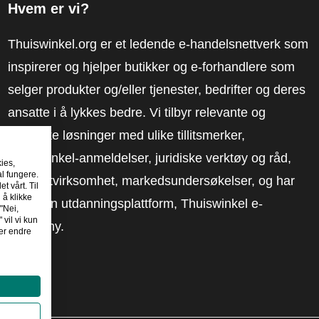
Hvem er vi?
Thuiswinkel.org er et ledende e-handelsnettverk som
inspirerer og hjelper butikker og e-forhandlere som
selger produkter og/eller tjenester, bedrifter og deres
ansatte i å lykkes bedre. Vi tilbyr relevante og
praktiske løsninger med ulike tillitsmerker,
Thuiswinkel-anmeldelser, juridiske verktøy og råd,
kies,
al fungere.
advokatvirksomhet, markedsundersøkelser, og har
t vårt. Til
 å klikke
vår egen utdanningsplattform, Thuiswinkel e-
"Nei,
 vil vi kun
Academy.
er endre