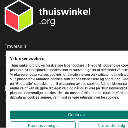
[_General:Contact]
Traverse 3
3905 NL Veenendaal
Vi bruker cookies
info@thuiswinkel.org
Thuiswinkel.org bruker forskjellige typer cookies. I tillegg til nødvendige coo
plasserer vi funksjonelle cookies som er nødvendige for at nettstedet vårt sk
Vi plasserer også ytelses cookies for å måle ytelsen og kvaliteten på nettstede
+31 (0)318 64 85 75
slutt plasserer vi annonse cookies som lar oss identifisere og spore deg. Ved
på "Godta alle" samtykker du til plassering av alle cookies. Når du klikker på 
[_General:SocialMediaTitle]
endre valg" kan du gjøre ditt eget valg og når du klikker på "Kun nødvendige"
plassere nødvendige cookies. Hvis du ønsker å vite mer om cookies våre ell
ditt valg av cookies senere, vennligst se våre retningslinjer for cookies.
Facebook
X
LinkedIn
Instagram
YouTube
Godta alle
Kun nødvendige
Nei, endre valg