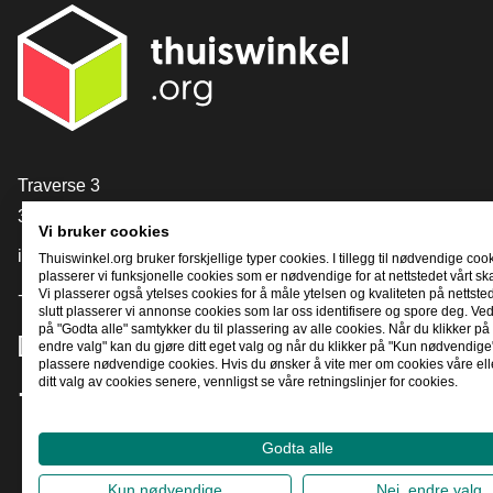
[_General:Contact]
Traverse 3
3905 NL Veenendaal
Vi bruker cookies
info@thuiswinkel.org
Thuiswinkel.org bruker forskjellige typer cookies. I tillegg til nødvendige coo
plasserer vi funksjonelle cookies som er nødvendige for at nettstedet vårt sk
+31 (0)318 64 85 75
Vi plasserer også ytelses cookies for å måle ytelsen og kvaliteten på nettstede
slutt plasserer vi annonse cookies som lar oss identifisere og spore deg. Ved
på "Godta alle" samtykker du til plassering av alle cookies. Når du klikker på 
[_General:SocialMediaTitle]
endre valg" kan du gjøre ditt eget valg og når du klikker på "Kun nødvendige"
plassere nødvendige cookies. Hvis du ønsker å vite mer om cookies våre ell
ditt valg av cookies senere, vennligst se våre retningslinjer for cookies.
Facebook
X
LinkedIn
Instagram
YouTube
Godta alle
Kun nødvendige
Nei, endre valg