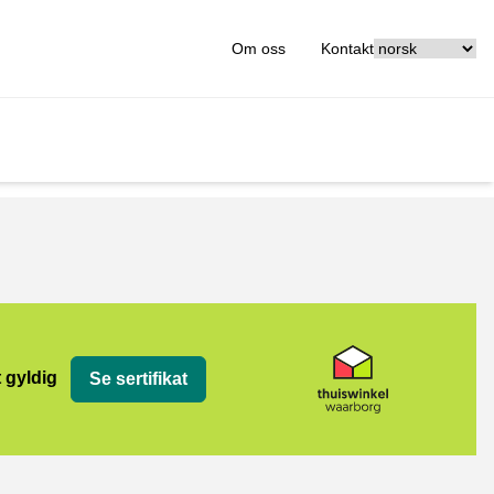
[_General:Langu
Om oss
Kontakt
org
t gyldig
Se sertifikat