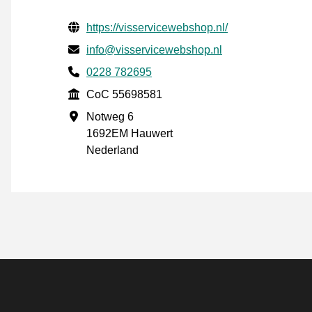
Verifisert kontaktinformasjon
Website URL
https://visservicewebshop.nl/
E-post
info@visservicewebshop.nl
Phone number
0228 782695
CoC
CoC 55698581
Forretningsadresse
Notweg 6
1692EM Hauwert
Nederland