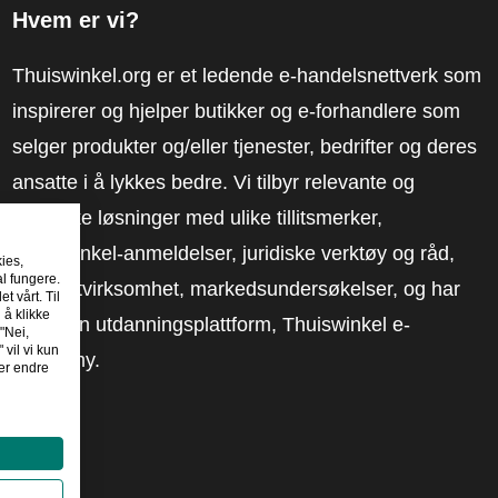
Hvem er vi?
Thuiswinkel.org er et ledende e-handelsnettverk som
inspirerer og hjelper butikker og e-forhandlere som
selger produkter og/eller tjenester, bedrifter og deres
ansatte i å lykkes bedre. Vi tilbyr relevante og
praktiske løsninger med ulike tillitsmerker,
Thuiswinkel-anmeldelser, juridiske verktøy og råd,
kies,
al fungere.
advokatvirksomhet, markedsundersøkelser, og har
t vårt. Til
 å klikke
vår egen utdanningsplattform, Thuiswinkel e-
"Nei,
 vil vi kun
Academy.
er endre