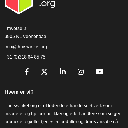
[_General:Contact]
Traverse 3
3905 NL Veenendaal
info@thuiswinkel.org
+31 (0)318 64 85 75
[_General:SocialMediaTitle]
Facebook
X
LinkedIn
Instagram
YouTube
Hvem er vi?
Thuiswinkel.org er et ledende e-handelsnettverk som
inspirerer og hjelper butikker og e-forhandlere som selger
produkter og/eller tjenester, bedrifter og deres ansatte i å