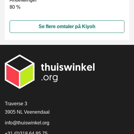
80 %
Se flere omtaler på Kiyoh
[_General:Contact]
Traverse 3
3905 NL Veenendaal
info@thuiswinkel.org
+31 (0)318 64 85 75