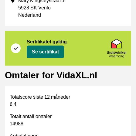
Forretningsadresse
Mary Kingsleystraat 1
5928 SK Venlo
Nederland
Sertifikat
Thuiswinkel Waarborg
Sertifikatet gyldig
Se sertifikat
Omtaler for VidaXL.nl
Totalscore siste 12 måneder
6,4
Totalt antall omtaler
14988
Anbefalinger