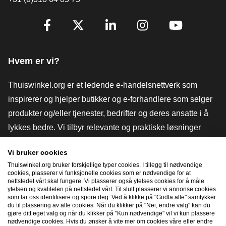
[_General:SocialMediaTitle]
Facebook
X
LinkedIn
Instagram
YouTube
Hvem er vi?
Thuiswinkel.org er et ledende e-handelsnettverk som
inspirerer og hjelper butikker og e-forhandlere som selger
produkter og/eller tjenester, bedrifter og deres ansatte i å
lykkes bedre. Vi tilbyr relevante og praktiske løsninger
med ulike tillitsmerker, Thuiswinkel-anmeldelser, juridiske
Vi bruker cookies
verktøy og råd, advokatvirksomhet, markedsundersøkelser,
Thuiswinkel.org bruker forskjellige typer cookies. I tillegg til nødvendige
og har vår egen utdanningsplattform, Thuiswinkel e-
cookies, plasserer vi funksjonelle cookies som er nødvendige for at
nettstedet vårt skal fungere. Vi plasserer også ytelses cookies for å måle
Academy.
ytelsen og kvaliteten på nettstedet vårt. Til slutt plasserer vi annonse cookies
som lar oss identifisere og spore deg. Ved å klikke på "Godta alle" samtykker
du til plassering av alle cookies. Når du klikker på "Nei, endre valg" kan du
gjøre ditt eget valg og når du klikker på "Kun nødvendige" vil vi kun plassere
Naviger raskt
nødvendige cookies. Hvis du ønsker å vite mer om cookies våre eller endre