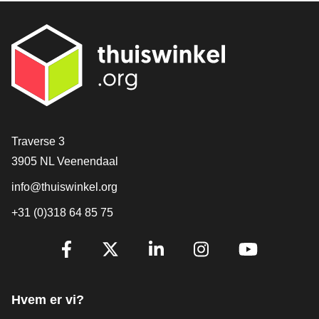
[_General:Contact]
Traverse 3
3905 NL Veenendaal
info@thuiswinkel.org
+31 (0)318 64 85 75
[_General:SocialMediaTitle]
Facebook
X
LinkedIn
Instagram
YouTube
Hvem er vi?