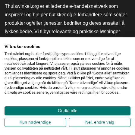
Thuiswinkel.org er et ledende e-handelsnettverk som
inspirerer og hjelper butikker og e-forhandlere som selger
produkter og/eller tjenester, bedrifter og deres ansatte i å
lykkes bedre. Vi tilbyr relevante og praktiske løsninger
med ulike tillitsmerker, Thuiswinkel-anmeldelser, juridiske
Vi bruker cookies
verktøy og råd, advokatvirksomhet, markedsundersøkelser,
Thuiswinkel.org bruker forskjellige typer cookies. I tillegg til nødvendige
og har vår egen utdanningsplattform, Thuiswinkel e-
cookies, plasserer vi funksjonelle cookies som er nødvendige for at
nettstedet vårt skal fungere. Vi plasserer også ytelses cookies for å måle
Academy.
ytelsen og kvaliteten på nettstedet vårt. Til slutt plasserer vi annonse cookies
som lar oss identifisere og spore deg. Ved å klikke på "Godta alle" samtykker
du til plassering av alle cookies. Når du klikker på "Nei, endre valg" kan du
gjøre ditt eget valg og når du klikker på "Kun nødvendige" vil vi kun plassere
Naviger raskt
nødvendige cookies. Hvis du ønsker å vite mer om cookies våre eller endre
ditt valg av cookies senere, vennligst se våre retningslinjer for cookies.
[_G
Godta alle
2026
©
Thuiswinkel.org
Kun nødvendige
Nei, endre valg
Personvernerklæring
Erklæring om informasjonskapsler