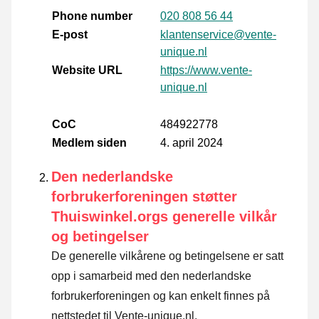
Phone number
020 808 56 44
E-post
klantenservice@vente-
unique.nl
Website URL
https://www.vente-
unique.nl
CoC
484922778
Medlem siden
4. april 2024
Den nederlandske
forbrukerforeningen støtter
Thuiswinkel.orgs generelle vilkår
og betingelser
De generelle vilkårene og betingelsene er satt
opp i samarbeid med den nederlandske
forbrukerforeningen og kan enkelt finnes på
nettstedet til Vente-unique.nl.