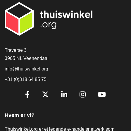
[_General:Contact]
Traverse 3
3905 NL Veenendaal
info@thuiswinkel.org
+31 (0)318 64 85 75
[_General:SocialMediaTitle]
Facebook
X
LinkedIn
Instagram
YouTube
Hvem er vi?
Thuiswinkel.org er et ledende e-handelsnettverk som