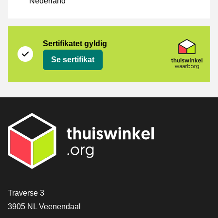
Nederland
Sertifikat
Thuiswinkel Waarborg
Sertifikatet gyldig
Se sertifikat
[_General:Contact]
Traverse 3
3905 NL Veenendaal