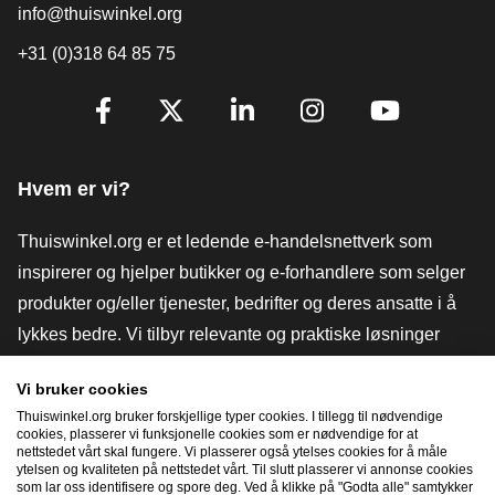
info@thuiswinkel.org
+31 (0)318 64 85 75
[_General:SocialMediaTitle]
Facebook
X
LinkedIn
Instagram
YouTube
Hvem er vi?
Thuiswinkel.org er et ledende e-handelsnettverk som
inspirerer og hjelper butikker og e-forhandlere som selger
produkter og/eller tjenester, bedrifter og deres ansatte i å
lykkes bedre. Vi tilbyr relevante og praktiske løsninger
med ulike tillitsmerker, Thuiswinkel-anmeldelser, juridiske
Vi bruker cookies
verktøy og råd, advokatvirksomhet, markedsundersøkelser,
Thuiswinkel.org bruker forskjellige typer cookies. I tillegg til nødvendige
og har vår egen utdanningsplattform, Thuiswinkel e-
cookies, plasserer vi funksjonelle cookies som er nødvendige for at
nettstedet vårt skal fungere. Vi plasserer også ytelses cookies for å måle
Academy.
ytelsen og kvaliteten på nettstedet vårt. Til slutt plasserer vi annonse cookies
som lar oss identifisere og spore deg. Ved å klikke på "Godta alle" samtykker