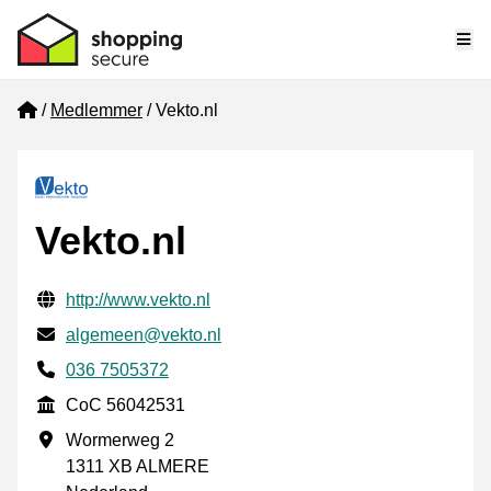
Me
Home
Medlemmer
Vekto.nl
Vekto.nl
Verifisert kontaktinformasjon
Website URL
http://www.vekto.nl
E-post
algemeen@vekto.nl
Phone number
036 7505372
CoC
CoC 56042531
Forretningsadresse
Wormerweg 2
1311 XB ALMERE