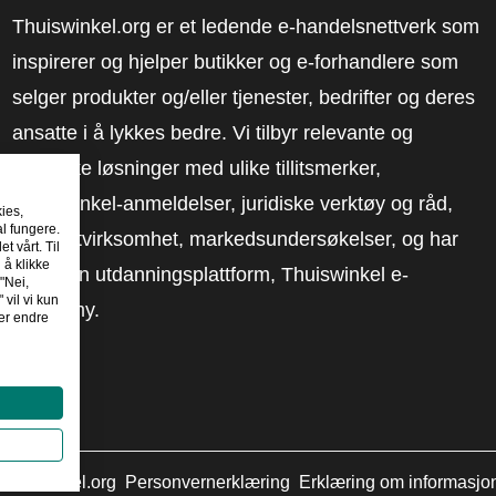
Thuiswinkel.org er et ledende e-handelsnettverk som
inspirerer og hjelper butikker og e-forhandlere som
selger produkter og/eller tjenester, bedrifter og deres
ansatte i å lykkes bedre. Vi tilbyr relevante og
praktiske løsninger med ulike tillitsmerker,
Thuiswinkel-anmeldelser, juridiske verktøy og råd,
kies,
al fungere.
advokatvirksomhet, markedsundersøkelser, og har
t vårt. Til
 å klikke
vår egen utdanningsplattform, Thuiswinkel e-
"Nei,
 vil vi kun
Academy.
er endre
huiswinkel.org
Personvernerklæring
Erklæring om informasjo