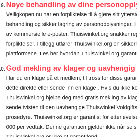
Nøye behandling av dine personoppl
Veiligkopen.nu har en forpliktelse til å gjøre sitt ytters
behandling og sikker lagring av personopplysninger. I
av kommersielle e-poster. Thuiswinkel.org snakker r
forpliktelser. I tillegg utfører Thuiswinkel.org en sikke
plattformene.
Les her hvordan Thuiswinkel.org garant
God mekling av klager og uavhengig 
Har du en klage på et medlem, til tross for disse ga
dette direkte eller
sende inn en klage
. Hvis du ikke ko
Thuiswinkel.org hjelpe deg med gratis mekling av klage
sende tvisten til den uavhengige Thuiswinkel Voldgift
prosedyre.
Thuiswinkel.org er garantist for etterlevels
000 per vedtak. Denne garantien gjelder ikke når selsk
Thuiswinkel.org er ikke et garantifond.