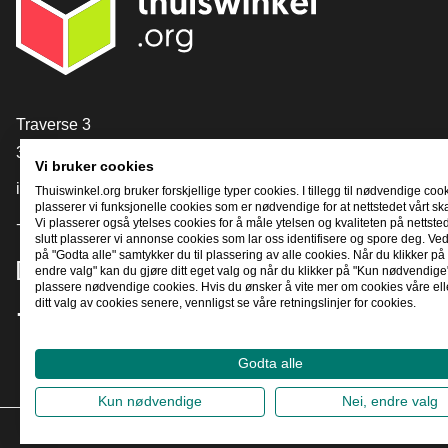
[_General:Contact]
Traverse 3
3905 NL Veenendaal
Vi bruker cookies
info@thuiswinkel.org
Thuiswinkel.org bruker forskjellige typer cookies. I tillegg til nødvendige coo
plasserer vi funksjonelle cookies som er nødvendige for at nettstedet vårt sk
+31 (0)318 64 85 75
Vi plasserer også ytelses cookies for å måle ytelsen og kvaliteten på nettstede
slutt plasserer vi annonse cookies som lar oss identifisere og spore deg. Ved
på "Godta alle" samtykker du til plassering av alle cookies. Når du klikker på 
[_General:SocialMediaTitle]
endre valg" kan du gjøre ditt eget valg og når du klikker på "Kun nødvendige"
plassere nødvendige cookies. Hvis du ønsker å vite mer om cookies våre ell
ditt valg av cookies senere, vennligst se våre retningslinjer for cookies.
Facebook
X
LinkedIn
Instagram
YouTube
Godta alle
Kun nødvendige
Nei, endre valg
2026
©
T