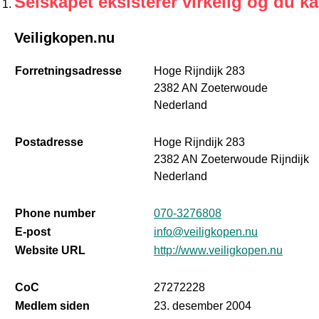
Selskapet eksisterer virkelig og du k
Veiligkopen.nu
Forretningsadresse
Hoge Rijndijk 283
2382 AN Zoeterwoude
Nederland
Postadresse
Hoge Rijndijk 283
2382 AN Zoeterwoude Rijndijk
Nederland
Phone number
070-3276808
E-post
info@veiligkopen.nu
Website URL
http://www.veiligkopen.nu
CoC
27272228
Medlem siden
23. desember 2004