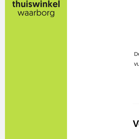
De
v
V