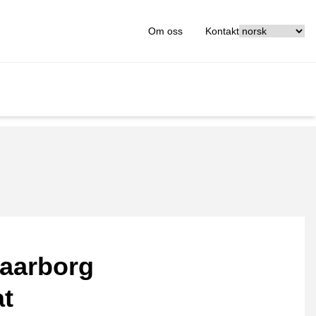
[_General:Langu
Om oss
Kontakt
aarborg
at