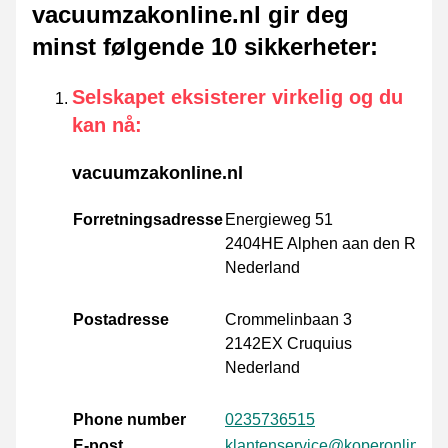
vacuumzakonline.nl gir deg
minst følgende 10 sikkerheter
:
Selskapet eksisterer virkelig og du
kan nå
:
vacuumzakonline.nl
Forretningsadresse
Energieweg 51
2404HE Alphen aan den Rijn
Nederland
Postadresse
Crommelinbaan 3
2142EX Cruquius
Nederland
Phone number
0235736515
E-post
klantenservice@koperonline.nl