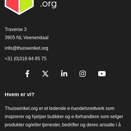
[_General:Contact]
Traverse 3
3905 NL Veenendaal
info@thuiswinkel.org
+31 (0)318 64 85 75
[_General:SocialMediaTitle]
Facebook
X
LinkedIn
Instagram
YouTube
Hvem er vi?
Thuiswinkel.org er et ledende e-handelsnettverk som
inspirerer og hjelper butikker og e-forhandlere som selger
produkter og/eller tjenester, bedrifter og deres ansatte i å