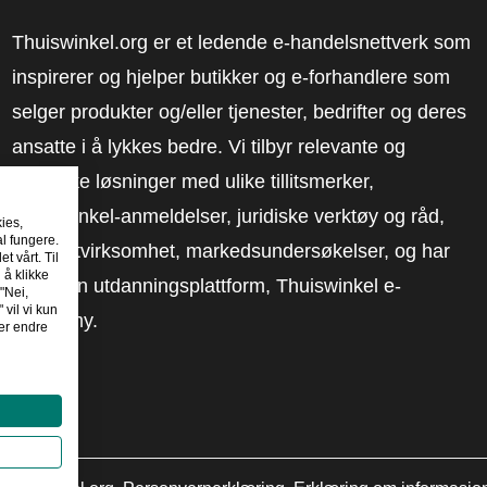
Thuiswinkel.org er et ledende e-handelsnettverk som
inspirerer og hjelper butikker og e-forhandlere som
selger produkter og/eller tjenester, bedrifter og deres
ansatte i å lykkes bedre. Vi tilbyr relevante og
praktiske løsninger med ulike tillitsmerker,
Thuiswinkel-anmeldelser, juridiske verktøy og råd,
kies,
al fungere.
advokatvirksomhet, markedsundersøkelser, og har
t vårt. Til
 å klikke
vår egen utdanningsplattform, Thuiswinkel e-
"Nei,
 vil vi kun
Academy.
er endre