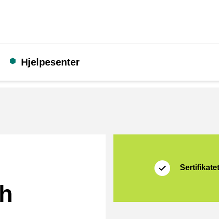
Hjelpesenter
Sertifikat
Thuiswinkel Waarb
Sertifikate
th