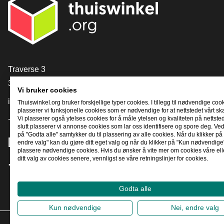
[_General:Contact]
Traverse 3
3905 NL Veenendaal
Vi bruker cookies
info@thuiswinkel.org
Thuiswinkel.org bruker forskjellige typer cookies. I tillegg til nødvendige coo
plasserer vi funksjonelle cookies som er nødvendige for at nettstedet vårt sk
Vi plasserer også ytelses cookies for å måle ytelsen og kvaliteten på nettstede
+31 (0)318 64 85 75
slutt plasserer vi annonse cookies som lar oss identifisere og spore deg. Ved
på "Godta alle" samtykker du til plassering av alle cookies. Når du klikker på 
[_General:SocialMediaTitle]
endre valg" kan du gjøre ditt eget valg og når du klikker på "Kun nødvendige"
plassere nødvendige cookies. Hvis du ønsker å vite mer om cookies våre ell
ditt valg av cookies senere, vennligst se våre retningslinjer for cookies.
Facebook
X
LinkedIn
Instagram
YouTube
Godta alle
Kun nødvendige
Nei, endre valg