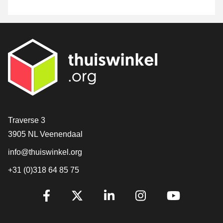
[_General:Contact]
Traverse 3
3905 NL Veenendaal
info@thuiswinkel.org
+31 (0)318 64 85 75
[_General:SocialMediaTitle]
Facebook
X
LinkedIn
Instagram
YouTube