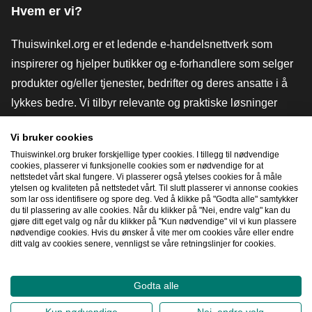
Hvem er vi?
Thuiswinkel.org er et ledende e-handelsnettverk som
inspirerer og hjelper butikker og e-forhandlere som selger
produkter og/eller tjenester, bedrifter og deres ansatte i å
lykkes bedre. Vi tilbyr relevante og praktiske løsninger
med ulike tillitsmerker, Thuiswinkel-anmeldelser, juridiske
Vi bruker cookies
verktøy og råd, advokatvirksomhet, markedsundersøkelser,
Thuiswinkel.org bruker forskjellige typer cookies. I tillegg til nødvendige
og har vår egen utdanningsplattform, Thuiswinkel e-
cookies, plasserer vi funksjonelle cookies som er nødvendige for at
nettstedet vårt skal fungere. Vi plasserer også ytelses cookies for å måle
Academy.
ytelsen og kvaliteten på nettstedet vårt. Til slutt plasserer vi annonse cookies
som lar oss identifisere og spore deg. Ved å klikke på "Godta alle" samtykker
du til plassering av alle cookies. Når du klikker på "Nei, endre valg" kan du
gjøre ditt eget valg og når du klikker på "Kun nødvendige" vil vi kun plassere
Naviger raskt
nødvendige cookies. Hvis du ønsker å vite mer om cookies våre eller endre
ditt valg av cookies senere, vennligst se våre retningslinjer for cookies.
[_G
Godta alle
2026
©
Thuiswinkel.org