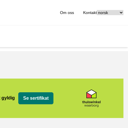
[_General:Langu
Om oss
Kontakt
org
t gyldig
Se sertifikat