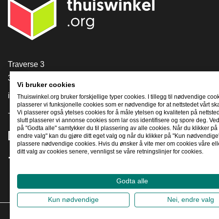
[_General:Contact]
Traverse 3
3905 NL Veenendaal
Vi bruker cookies
info@thuiswinkel.org
Thuiswinkel.org bruker forskjellige typer cookies. I tillegg til nødvendige coo
plasserer vi funksjonelle cookies som er nødvendige for at nettstedet vårt sk
Vi plasserer også ytelses cookies for å måle ytelsen og kvaliteten på nettstede
+31 (0)318 64 85 75
slutt plasserer vi annonse cookies som lar oss identifisere og spore deg. Ved
på "Godta alle" samtykker du til plassering av alle cookies. Når du klikker på 
[_General:SocialMediaTitle]
endre valg" kan du gjøre ditt eget valg og når du klikker på "Kun nødvendige"
plassere nødvendige cookies. Hvis du ønsker å vite mer om cookies våre ell
ditt valg av cookies senere, vennligst se våre retningslinjer for cookies.
Facebook
X
LinkedIn
Instagram
YouTube
Godta alle
Kun nødvendige
Nei, endre valg
2026
©
T