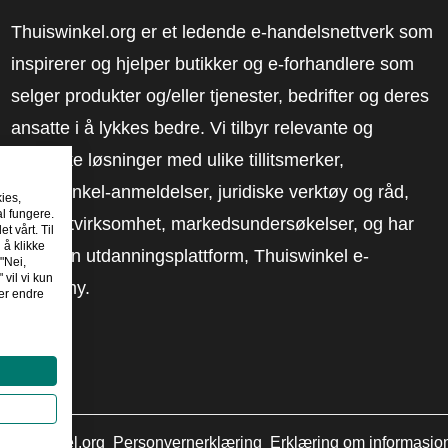
Thuiswinkel.org er et ledende e-handelsnettverk som
inspirerer og hjelper butikker og e-forhandlere som
selger produkter og/eller tjenester, bedrifter og deres
ansatte i å lykkes bedre. Vi tilbyr relevante og
praktiske løsninger med ulike tillitsmerker,
Thuiswinkel-anmeldelser, juridiske verktøy og råd,
kies,
al fungere.
advokatvirksomhet, markedsundersøkelser, og har
t vårt. Til
 å klikke
vår egen utdanningsplattform, Thuiswinkel e-
"Nei,
 vil vi kun
Academy.
er endre
huiswinkel.org
Personvernerklæring
Erklæring om informasjo