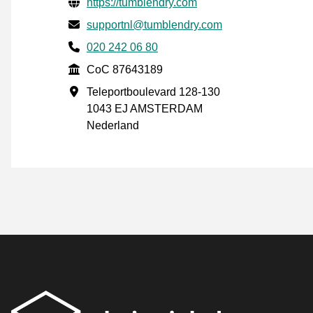
Verifisert kontaktinformasjon
Website URL
https://tumblendry.com
E-post
supportnl@tumblendry.com
Phone number
020 242 06 80
CoC
CoC 87643189
Forretningsadresse
Teleportboulevard 128-130
1043 EJ AMSTERDAM
Nederland