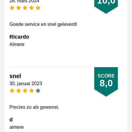
10,0
26. mars 2024
[_General:NumberOfStarsPluralFormat]
Goede service en snel geleverd!
Ricardo
Almere
snel
SCORE
8,0
30. januar 2023
[_General:NumberOfStarsPluralFormat]
Precies zo als gewenst.
d
almere