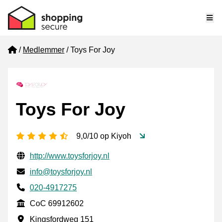
Me
Home
Medlemmer
Toys For Joy
Toys For Joy
[_General:NumberOfStarsPluralFormat]
9,0/10 op Kiyoh
Verifisert kontaktinformasjon
Website URL
http://www.toysforjoy.nl
E-post
info@toysforjoy.nl
Phone number
020-4917275
CoC
CoC 69912602
Forretningsadresse
Kingsfordweg 151