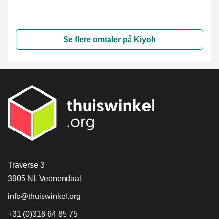
Se flere omtaler på Kiyoh
[_General:Contact]
Traverse 3
3905 NL Veenendaal
info@thuiswinkel.org
+31 (0)318 64 85 75