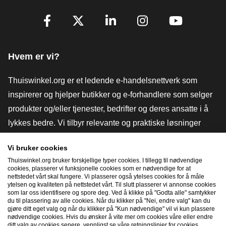
[_General:SocialMediaTitle]
Facebook
X
LinkedIn
Instagram
YouTube
Hvem er vi?
Thuiswinkel.org er et ledende e-handelsnettverk som
inspirerer og hjelper butikker og e-forhandlere som selger
produkter og/eller tjenester, bedrifter og deres ansatte i å
lykkes bedre. Vi tilbyr relevante og praktiske løsninger
med ulike tillitsmerker, Thuiswinkel-anmeldelser, juridiske
Vi bruker cookies
verktøy og råd, advokatvirksomhet, markedsundersøkelser,
Thuiswinkel.org bruker forskjellige typer cookies. I tillegg til nødvendige
og har vår egen utdanningsplattform, Thuiswinkel e-
cookies, plasserer vi funksjonelle cookies som er nødvendige for at
nettstedet vårt skal fungere. Vi plasserer også ytelses cookies for å måle
Academy.
ytelsen og kvaliteten på nettstedet vårt. Til slutt plasserer vi annonse cookies
som lar oss identifisere og spore deg. Ved å klikke på "Godta alle" samtykker
du til plassering av alle cookies. Når du klikker på "Nei, endre valg" kan du
gjøre ditt eget valg og når du klikker på "Kun nødvendige" vil vi kun plassere
Naviger raskt
nødvendige cookies. Hvis du ønsker å vite mer om cookies våre eller endre
ditt valg av cookies senere, vennligst se våre retningslinjer for cookies.