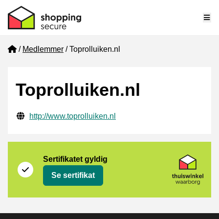
Me
Home
Medlemmer
Toprolluiken.nl
Toprolluiken.nl
Verifisert kontaktinformasjon
Website URL
http://www.toprolluiken.nl
Sertifikat
Thuiswinkel Waarborg
Sertifikatet gyldig
Se sertifikat