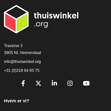
[_General:Contact]
Traverse 3
3905 NL Veenendaal
info@thuiswinkel.org
+31 (0)318 64 85 75
[_General:SocialMediaTitle]
Facebook
X
LinkedIn
Instagram
YouTube
Hvem er vi?