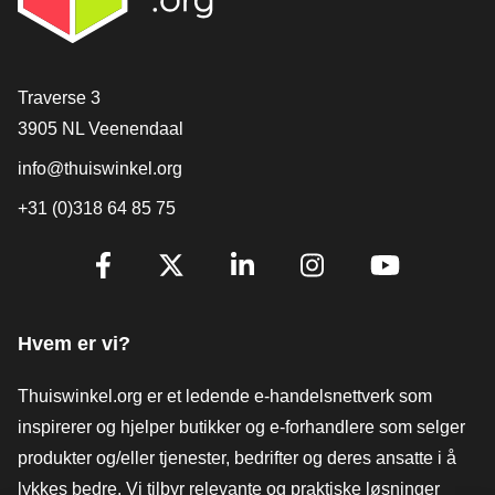
[_General:Contact]
Traverse 3
3905 NL Veenendaal
info@thuiswinkel.org
+31 (0)318 64 85 75
[_General:SocialMediaTitle]
Facebook
X
LinkedIn
Instagram
YouTube
Hvem er vi?
Thuiswinkel.org er et ledende e-handelsnettverk som
inspirerer og hjelper butikker og e-forhandlere som selger
produkter og/eller tjenester, bedrifter og deres ansatte i å
lykkes bedre. Vi tilbyr relevante og praktiske løsninger