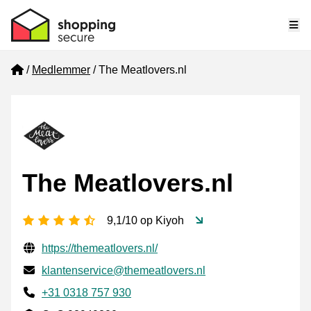
Me
Home
Medlemmer
The Meatlovers.nl
The Meatlovers.nl
[_General:NumberOfStarsPluralFormat]
9,1/10 op Kiyoh
Verifisert kontaktinformasjon
Website URL
https://themeatlovers.nl/
E-post
klantenservice@themeatlovers.nl
Phone number
+31 0318 757 930