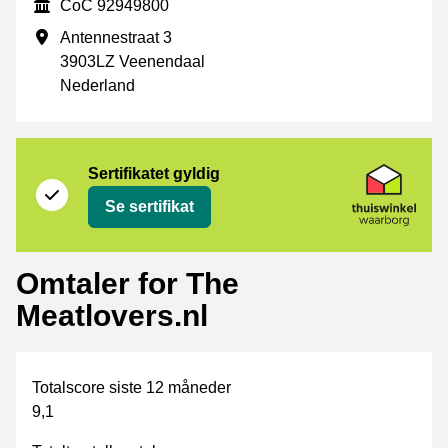
CoC
CoC 92949800
Forretningsadresse
Antennestraat 3
3903LZ Veenendaal
Nederland
Sertifikat
Thuiswinkel Waarborg
Sertifikatet gyldig
Se sertifikat
Omtaler for The
Meatlovers.nl
Totalscore siste 12 måneder
9,1