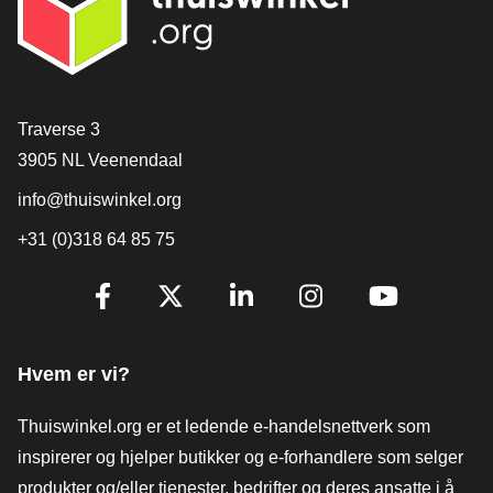
[_General:Contact]
Traverse 3
3905 NL Veenendaal
info@thuiswinkel.org
+31 (0)318 64 85 75
[_General:SocialMediaTitle]
Facebook
X
LinkedIn
Instagram
YouTube
Hvem er vi?
Thuiswinkel.org er et ledende e-handelsnettverk som
inspirerer og hjelper butikker og e-forhandlere som selger
produkter og/eller tjenester, bedrifter og deres ansatte i å