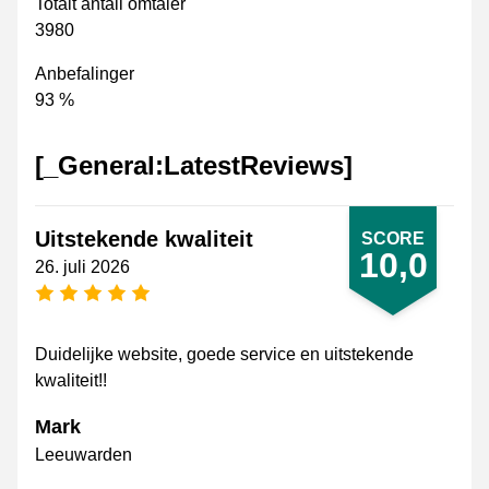
Totalt antall omtaler
3980
Anbefalinger
93 %
[_General:LatestReviews]
Uitstekende kwaliteit
SCORE
10,0
26. juli 2026
[_General:NumberOfStarsPluralFormat]
Duidelijke website, goede service en uitstekende
kwaliteit!!
Mark
Leeuwarden