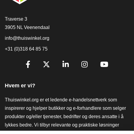
[_General:Contact]
Traverse 3
3905 NL Veenendaal
info@thuiswinkel.org
+31 (0)318 64 85 75
[_General:SocialMediaTitle]
Facebook
X
LinkedIn
Instagram
YouTube
Hvem er vi?
Thuiswinkel.org er et ledende e-handelsnettverk som
inspirerer og hjelper butikker og e-forhandlere som selger
produkter og/eller tjenester, bedrifter og deres ansatte i å
lykkes bedre. Vi tilbyr relevante og praktiske løsninger
med ulike tillitsmerker, Thuiswinkel-anmeldelser, juridiske