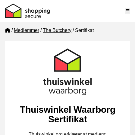
Me
Home
Medlemmer
The Butchery
Sertifikat
Thuiswinkel Waarborg
Sertifikat
Thuiswinkel.org erklærer at medlem: