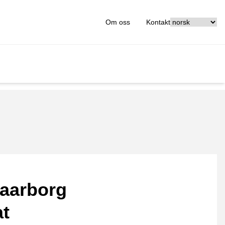
[_General:Langu
Om oss
Kontakt
aarborg
at