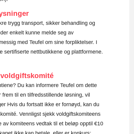
ysninger
 sikre trygg transport, sikker behandling og
kunder enkelt kunne melde seg av
essig med Teufel om sine forpliktelser. I
e sertifiserte nettbutikkene og plattformene.
voldgiftskomité
antiene? Du kan informere Teufel om dette
rem til en tilfredsstillende løsning, vil
r Hvis du fortsatt ikke er fornøyd, kan du
skomité.
Vennligst sjekk voldgiftskomiteens
e av komiteens vedtak til et beløp opptil €10
apet ikke kan betale, eller er konkurs;