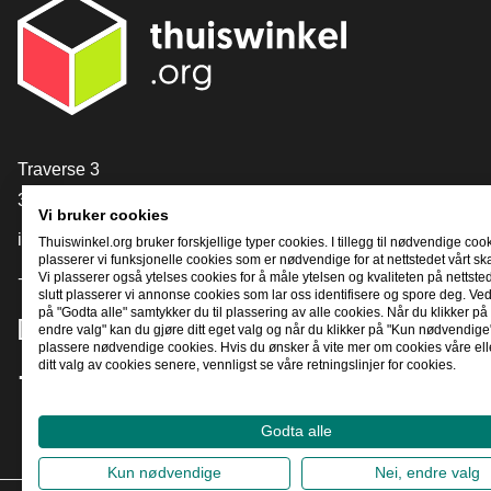
[_General:Contact]
Traverse 3
3905 NL Veenendaal
Vi bruker cookies
info@thuiswinkel.org
Thuiswinkel.org bruker forskjellige typer cookies. I tillegg til nødvendige coo
plasserer vi funksjonelle cookies som er nødvendige for at nettstedet vårt sk
+31 (0)318 64 85 75
Vi plasserer også ytelses cookies for å måle ytelsen og kvaliteten på nettstede
slutt plasserer vi annonse cookies som lar oss identifisere og spore deg. Ved
på "Godta alle" samtykker du til plassering av alle cookies. Når du klikker på 
[_General:SocialMediaTitle]
endre valg" kan du gjøre ditt eget valg og når du klikker på "Kun nødvendige"
plassere nødvendige cookies. Hvis du ønsker å vite mer om cookies våre ell
ditt valg av cookies senere, vennligst se våre retningslinjer for cookies.
Facebook
X
LinkedIn
Instagram
YouTube
Godta alle
Kun nødvendige
Nei, endre valg