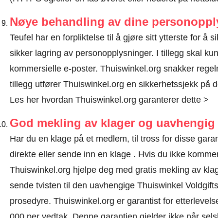
Nøye behandling av dine personoppl
Teufel har en forpliktelse til å gjøre sitt ytterste for å
sikker lagring av personopplysninger. I tillegg skal 
kommersielle e-poster. Thuiswinkel.org snakker regelm
tillegg utfører Thuiswinkel.org en sikkerhetssjekk på d
Les her hvordan Thuiswinkel.org garanterer dette >
God mekling av klager og uavhengig 
Har du en klage på et medlem, til tross for disse gar
direkte eller
sende inn en klage
. Hvis du ikke kommer f
Thuiswinkel.org hjelpe deg med gratis mekling av klage
sende tvisten til den uavhengige Thuiswinkel Voldgift
prosedyre.
Thuiswinkel.org er garantist for etterlevels
000 per vedtak. Denne garantien gjelder ikke når selsk