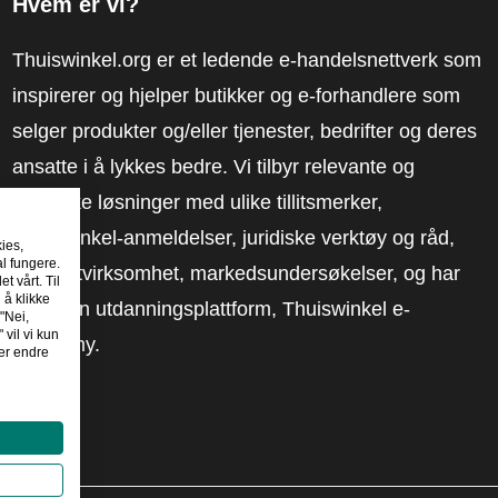
Hvem er vi?
Thuiswinkel.org er et ledende e-handelsnettverk som
inspirerer og hjelper butikker og e-forhandlere som
selger produkter og/eller tjenester, bedrifter og deres
ansatte i å lykkes bedre. Vi tilbyr relevante og
praktiske løsninger med ulike tillitsmerker,
Thuiswinkel-anmeldelser, juridiske verktøy og råd,
kies,
al fungere.
advokatvirksomhet, markedsundersøkelser, og har
t vårt. Til
 å klikke
vår egen utdanningsplattform, Thuiswinkel e-
"Nei,
 vil vi kun
Academy.
er endre