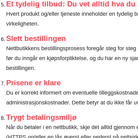
Et tydelig tilbud: Du vet alltid hva du
Hvert produkt og/eller tjeneste inneholder en tydeli
virkeligheten.
Slett bestillingen
Nettbutikkens bestillingsprosess foregår steg for steg 
før du inngår en kjøpsforpliktelse, og du har en ny sjan
bestillingen.
Prisene er klare
Du er korrekt informert om eventuelle tilleggskostnader
administrasjonskostnader. Dette betyr at du ikke får u
Trygt betalingsmiljø
Når du betaler i en nettbutikk, skje det alltid gjennom 
(HTTPS og/eller en lås øverst eller nederst på nettsid