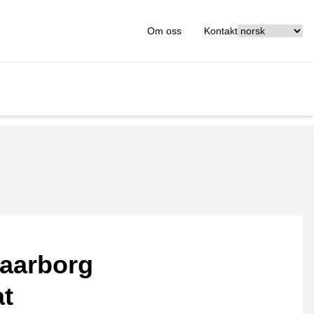
[_General:Langu
Om oss
Kontakt
aarborg
at