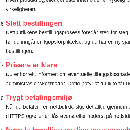
Hvert produkt og/eller tjeneste inneholder en tydeli
virkeligheten.
Slett bestillingen
Nettbutikkens bestillingsprosess foregår steg for steg 
før du inngår en kjøpsforpliktelse, og du har en ny sjan
bestillingen.
Prisene er klare
Du er korrekt informert om eventuelle tilleggskostnader
administrasjonskostnader. Dette betyr at du ikke får u
Trygt betalingsmiljø
Når du betaler i en nettbutikk, skje det alltid gjennom 
(HTTPS og/eller en lås øverst eller nederst på nettsid
Nøye behandling av dine personoppl