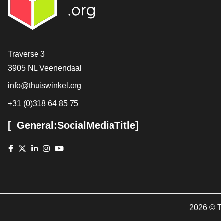
[_General:Contact]
Traverse 3
3905 NL Veenendaal
info@thuiswinkel.org
+31 (0)318 64 85 75
[_General:SocialMediaTitle]
Facebook
X
LinkedIn
Instagram
YouTube
2026
©
T