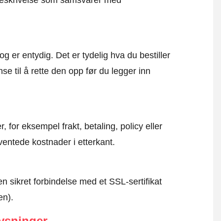
g beskrivelse som samsvarer med
og er entydig. Det er tydelig hva du bestiller
se til å rette den opp før du legger inn
, for eksempel frakt, betaling, policy eller
ventede kostnader i etterkant.
en sikret forbindelse med et SSL-sertifikat
en).
ysninger