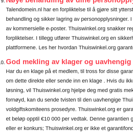
Talendomein.nl har en forpliktelse til å gjøre sitt ytters
behandling og sikker lagring av personopplysninger. I
av kommersielle e-poster. Thuiswinkel.org snakker 
forpliktelser. I tillegg utfører Thuiswinkel.org en sikke
plattformene.
Les her hvordan Thuiswinkel.org garant
God mekling av klager og uavhengig 
Har du en klage på et medlem, til tross for disse gar
om dette direkte eller
sende inn en klage
. Hvis du ikk
løsning, vil Thuiswinkel.org hjelpe deg med gratis mekl
fornøyd, kan du sende tvisten til den uavhengige Thu
voldgiftskomiteens prosedyre.
Thuiswinkel.org er garan
et beløp opptil €10 000 per vedtak. Denne garantien gj
eller er konkurs; Thuiswinkel.org er ikke et garantifon