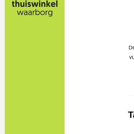
De
v
T