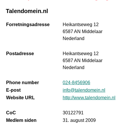
Talendomein.nl
Forretningsadresse
Heikantseweg 12
6587 AN Middelaar
Nederland
Postadresse
Heikantseweg 12
6587 AN Middelaar
Nederland
Phone number
024-8456906
E-post
info@talendomein.nl
Website URL
http://www.talendomein.nl
CoC
30122791
Medlem siden
31. august 2009