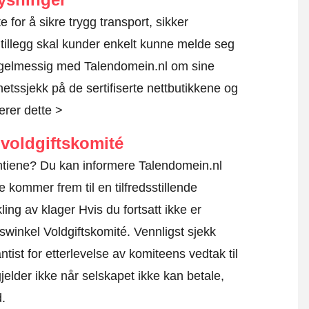
te for å sikre trygg transport, sikker
 tillegg skal kunder enkelt kunne melde seg
regelmessig med Talendomein.nl om sine
rhetssjekk på de sertifiserte nettbutikkene og
erer dette >
voldgiftskomité
antiene? Du kan informere Talendomein.nl
e kommer frem til en tilfredsstillende
ing av klager Hvis du fortsatt ikke er
iswinkel Voldgiftskomité.
Vennligst sjekk
tist for etterlevelse av komiteens vedtak til
elder ikke når selskapet ikke kan betale,
d.