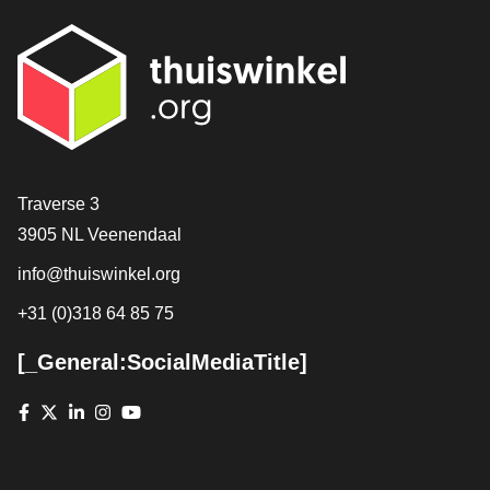
[_General:Contact]
Traverse 3
3905 NL Veenendaal
info@thuiswinkel.org
+31 (0)318 64 85 75
[_General:SocialMediaTitle]
Facebook
X
LinkedIn
Instagram
YouTube