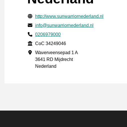
Verifisert kontaktinformasjon
Website URL
http://www.sunwarriornederland.nl
E-post
info@sunwarriornederland.nl
Phone number
0206979000
CoC
CoC 34249046
Forretningsadresse
Waverveensepad 1 A
3641 RD Mijdrecht
Nederland