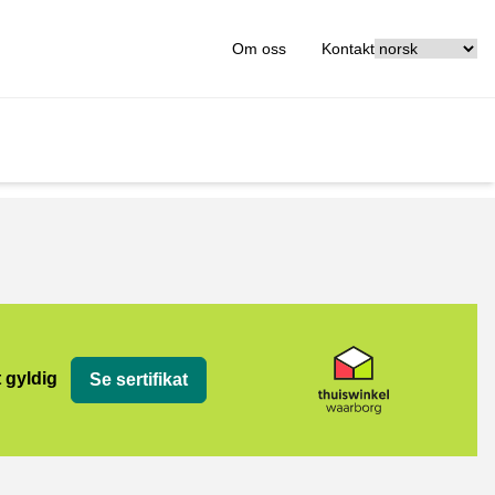
[_General:Langu
Om oss
Kontakt
org
t gyldig
Se sertifikat