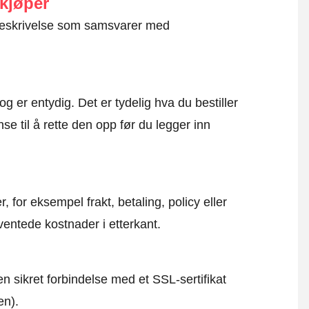
 kjøper
g beskrivelse som samsvarer med
og er entydig. Det er tydelig hva du bestiller
se til å rette den opp før du legger inn
, for eksempel frakt, betaling, policy eller
ventede kostnader i etterkant.
en sikret forbindelse med et SSL-sertifikat
en).