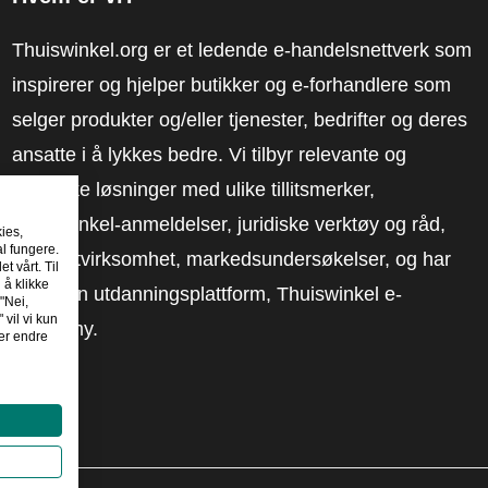
Thuiswinkel.org er et ledende e-handelsnettverk som
inspirerer og hjelper butikker og e-forhandlere som
selger produkter og/eller tjenester, bedrifter og deres
ansatte i å lykkes bedre. Vi tilbyr relevante og
praktiske løsninger med ulike tillitsmerker,
Thuiswinkel-anmeldelser, juridiske verktøy og råd,
kies,
al fungere.
advokatvirksomhet, markedsundersøkelser, og har
t vårt. Til
 å klikke
vår egen utdanningsplattform, Thuiswinkel e-
"Nei,
 vil vi kun
Academy.
er endre