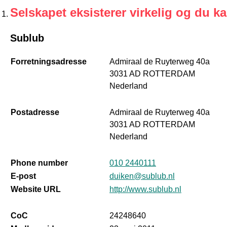
Selskapet eksisterer virkelig og du k
Sublub
Forretningsadresse
Admiraal de Ruyterweg 40a
3031 AD ROTTERDAM
Nederland
Postadresse
Admiraal de Ruyterweg 40a
3031 AD ROTTERDAM
Nederland
Phone number
010 2440111
E-post
duiken@sublub.nl
Website URL
http://www.sublub.nl
CoC
24248640