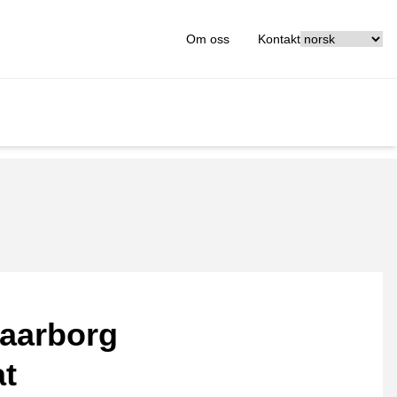
[_General:Langu
Om oss
Kontakt
aarborg
at