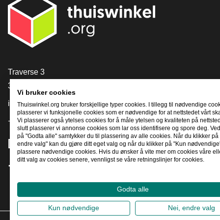
[_General:Contact]
Traverse 3
3905 NL Veenendaal
Vi bruker cookies
info@thuiswinkel.org
Thuiswinkel.org bruker forskjellige typer cookies. I tillegg til nødvendige coo
plasserer vi funksjonelle cookies som er nødvendige for at nettstedet vårt sk
+31 (0)318 64 85 75
Vi plasserer også ytelses cookies for å måle ytelsen og kvaliteten på nettstede
slutt plasserer vi annonse cookies som lar oss identifisere og spore deg. Ved
på "Godta alle" samtykker du til plassering av alle cookies. Når du klikker på 
[_General:SocialMediaTitle]
endre valg" kan du gjøre ditt eget valg og når du klikker på "Kun nødvendige"
plassere nødvendige cookies. Hvis du ønsker å vite mer om cookies våre ell
ditt valg av cookies senere, vennligst se våre retningslinjer for cookies.
Facebook
X
LinkedIn
Instagram
YouTube
Godta alle
Kun nødvendige
Nei, endre valg