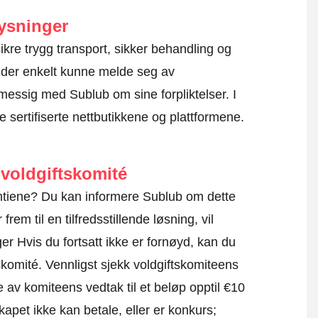
ysninger
å sikre trygg transport, sikker behandling og
kunder enkelt kunne melde seg av
messig med Sublub om sine forpliktelser. I
e sertifiserte nettbutikkene og plattformene.
voldgiftskomité
rantiene? Du kan informere Sublub om dette
rem til en tilfredsstillende løsning, vil
r Hvis du fortsatt ikke er fornøyd, kan du
skomité.
Vennligst sjekk voldgiftskomiteens
e av komiteens vedtak til et beløp opptil €10
apet ikke kan betale, eller er konkurs;