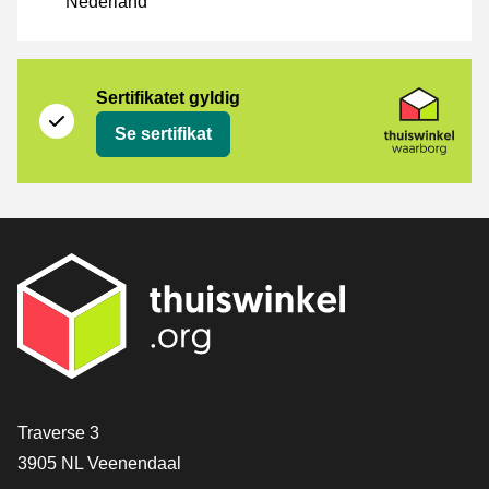
Nederland
Sertifikat
Thuiswinkel Waarborg
Sertifikatet gyldig
Se sertifikat
[_General:Contact]
Traverse 3
3905 NL Veenendaal