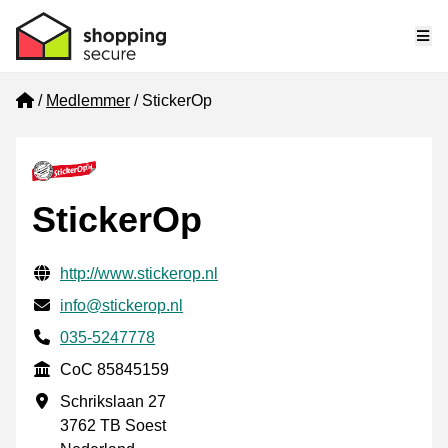
Me
Home
Medlemmer
StickerOp
StickerOp
Verifisert kontaktinformasjon
Website URL
http://www.stickerop.nl
E-post
info@stickerop.nl
Phone number
035-5247778
CoC
CoC 85845159
Forretningsadresse
Schrikslaan 27
3762 TB Soest