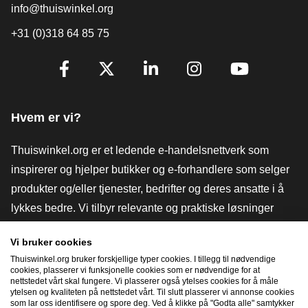
info@thuiswinkel.org
+31 (0)318 64 85 75
[_General:SocialMediaTitle]
Facebook
X
LinkedIn
Instagram
YouTube
Hvem er vi?
Thuiswinkel.org er et ledende e-handelsnettverk som
inspirerer og hjelper butikker og e-forhandlere som selger
produkter og/eller tjenester, bedrifter og deres ansatte i å
lykkes bedre. Vi tilbyr relevante og praktiske løsninger
med ulike tillitsmerker, Thuiswinkel-anmeldelser, juridiske
Vi bruker cookies
verktøy og råd, advokatvirksomhet, markedsundersøkelser,
Thuiswinkel.org bruker forskjellige typer cookies. I tillegg til nødvendige
og har vår egen utdanningsplattform, Thuiswinkel e-
cookies, plasserer vi funksjonelle cookies som er nødvendige for at
nettstedet vårt skal fungere. Vi plasserer også ytelses cookies for å måle
Academy.
ytelsen og kvaliteten på nettstedet vårt. Til slutt plasserer vi annonse cookies
som lar oss identifisere og spore deg. Ved å klikke på "Godta alle" samtykker