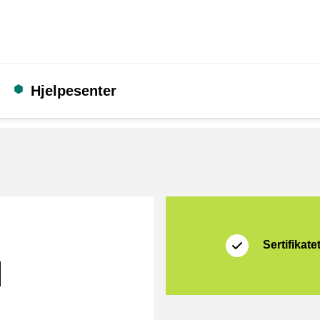
Hjelpesenter
Sertifikat
Thuiswinkel Waarb
Sertifikate
l