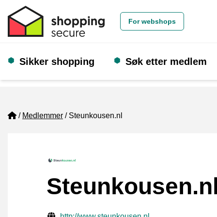
For webshops
Sikker shopping
Søk etter medlem
Home
Medlemmer
Steunkousen.nl
Steunkousen.n
Verifisert kontaktinformasjon
Website URL
http://www.steunkousen.nl