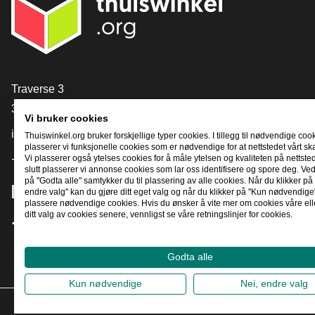
[_General:Contact]
Traverse 3
3905 NL Veenendaal
Vi bruker cookies
info@thuiswinkel.org
Thuiswinkel.org bruker forskjellige typer cookies. I tillegg til nødvendige coo
plasserer vi funksjonelle cookies som er nødvendige for at nettstedet vårt sk
Vi plasserer også ytelses cookies for å måle ytelsen og kvaliteten på nettstede
+31 (0)318 64 85 75
slutt plasserer vi annonse cookies som lar oss identifisere og spore deg. Ved
på "Godta alle" samtykker du til plassering av alle cookies. Når du klikker på 
[_General:SocialMediaTitle]
endre valg" kan du gjøre ditt eget valg og når du klikker på "Kun nødvendige"
plassere nødvendige cookies. Hvis du ønsker å vite mer om cookies våre ell
ditt valg av cookies senere, vennligst se våre retningslinjer for cookies.
Facebook
X
LinkedIn
Instagram
YouTube
Godta alle
Kun nødvendige
Nei, endre valg
2026
©
T