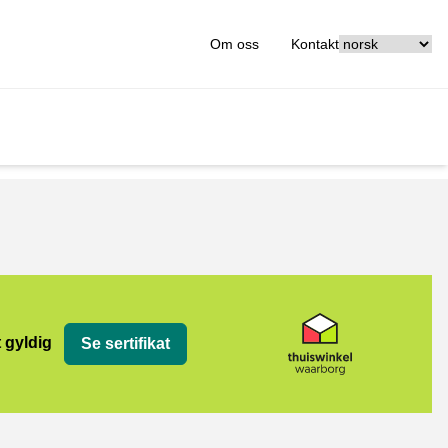
[_General:Langu
Om oss
Kontakt
org
t gyldig
Se sertifikat