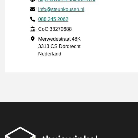
E-post
info@steunkousen.nl
Phone number
088 245 2062
CoC
CoC 33270688
Forretningsadresse
Merwedestraat 48K
3313 CS Dordrecht
Nederland