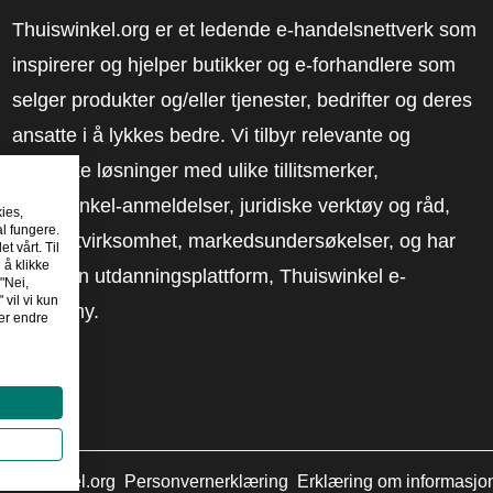
Thuiswinkel.org er et ledende e-handelsnettverk som
inspirerer og hjelper butikker og e-forhandlere som
selger produkter og/eller tjenester, bedrifter og deres
ansatte i å lykkes bedre. Vi tilbyr relevante og
praktiske løsninger med ulike tillitsmerker,
Thuiswinkel-anmeldelser, juridiske verktøy og råd,
kies,
al fungere.
advokatvirksomhet, markedsundersøkelser, og har
t vårt. Til
 å klikke
vår egen utdanningsplattform, Thuiswinkel e-
"Nei,
 vil vi kun
Academy.
er endre
huiswinkel.org
Personvernerklæring
Erklæring om informasjo