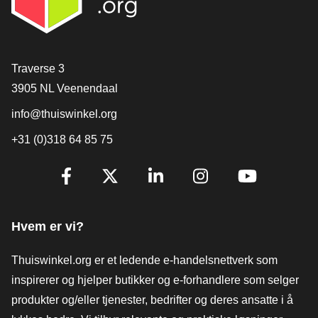
[_General:Contact]
Traverse 3
3905 NL Veenendaal
info@thuiswinkel.org
+31 (0)318 64 85 75
[_General:SocialMediaTitle]
Facebook
X
LinkedIn
Instagram
YouTube
Hvem er vi?
Thuiswinkel.org er et ledende e-handelsnettverk som
inspirerer og hjelper butikker og e-forhandlere som selger
produkter og/eller tjenester, bedrifter og deres ansatte i å